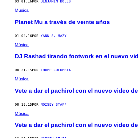
03.01.16
POR
BENJAMIN BOLES
Música
Planet Mu a través de veinte años
01.04.16
POR
YANN S. MAZY
Música
DJ Rashad tirando footwork en el nuevo vi
08.21.15
POR
THUMP COLOMBIA
Música
Vete a dar el pachirol con el nuevo video
08.18.15
POR
NOISEY STAFF
Música
Vete a dar el pachirol con el nuevo video