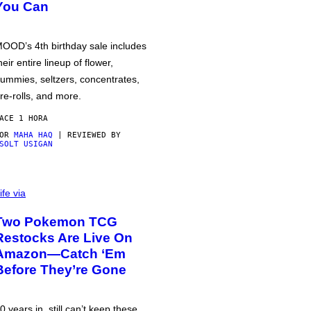
You Can
OOD’s 4th birthday sale includes
heir entire lineup of flower,
ummies, seltzers, concentrates,
re-rolls, and more.
ACE 1 HORA
POR
MAHA HAQ
| REVIEWED BY
SOLT USIGAN
ife via
Two Pokemon TCG
Restocks Are Live On
Amazon—Catch ‘Em
Before They’re Gone
0 years in, still can’t keep these