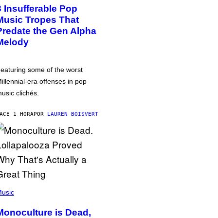
3 Insufferable Pop
Music Tropes That
Predate the Gen Alpha
Melody
eaturing some of the worst
illennial-era offenses in pop
usic clichés.
ACE 1 HORA
POR
LAUREN BOISVERT
usic
Monoculture is Dead,