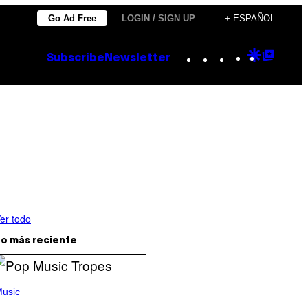
Go Ad Free
LOGIN / SIGN UP
+ ESPAÑOL
Instagram
TikTok
YouTube
Google
Goog
Subscribe
Newsletter
Discove
Top
Posts
er todo
o más reciente
usic