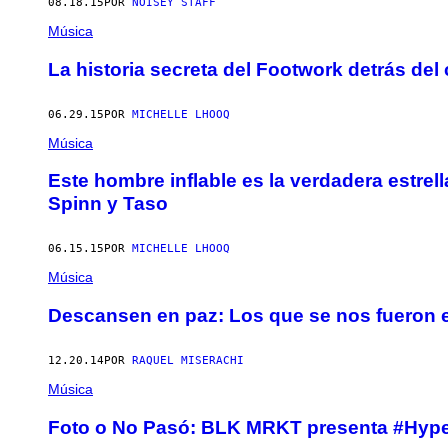
08.18.15
POR
NOISEY STAFF
Música
La historia secreta del Footwork detrás de
06.29.15
POR
MICHELLE LHOOQ
Música
Este hombre inflable es la verdadera estre
Spinn y Taso
06.15.15
POR
MICHELLE LHOOQ
Música
Descansen en paz: Los que se nos fueron 
12.20.14
POR
RAQUEL MISERACHI
Música
Foto o No Pasó: BLK MRKT presenta #Hy