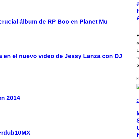
O
V
I
A
T
l crucial álbum de RP Boo en Planet Mu
-
M
O
P
B
a
I
L
L
E
lla en el nuevo video de Jessy Lanza con DJ
)
s
b
H
C
en 2014
O
C
U
R
T
E
S
Y
perdub10MX
O
F