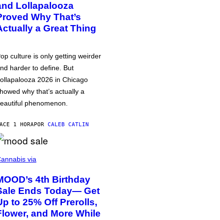
and Lollapalooza
Proved Why That’s
Actually a Great Thing
op culture is only getting weirder
nd harder to define. But
ollapalooza 2026 in Chicago
howed why that’s actually a
eautiful phenomenon.
ACE 1 HORA
POR
CALEB CATLIN
annabis via
MOOD’s 4th Birthday
Sale Ends Today— Get
Up to 25% Off Prerolls,
Flower, and More While