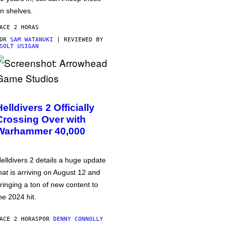
n shelves.
ACE 2 HORAS
POR
SAM WATANUKI
| REVIEWED BY
SOLT USIGAN
Helldivers 2 Officially
Crossing Over with
Warhammer 40,000
elldivers 2 details a huge update
hat is arriving on August 12 and
ringing a ton of new content to
he 2024 hit.
ACE 2 HORAS
POR
DENNY CONNOLLY