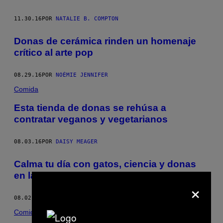
11.30.16
POR
NATALIE B. COMPTON
Donas de cerámica rinden un homenaje
crítico al arte pop
08.29.16
POR
NOÉMIE JENNIFER
Comida
Esta tienda de donas se rehúsa a
contratar veganos y vegetarianos
08.03.16
POR
DAISY MEAGER
Calma tu día con gatos, ciencia y donas
en las ilustraciones de Jeannie Phan
×
08.02.16
POR
BECKETT MUFSON
Comida