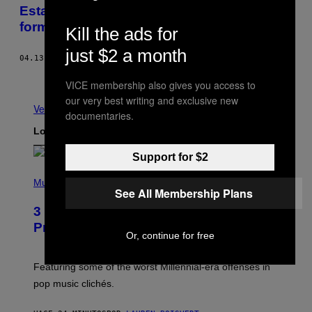
Esta pastelería está haciendo donas en
forma de porro
Kill the ads for
just $2 a month
04.13.16
POR
WYATT MARSHALL
Más antiguo
VICE membership also gives you access to
our very best writing and exclusive new
Ver todo
documentaries.
Lo más reciente
Support for $2
(
P
Music
See All Membership Plans
H
O
3 Insufferable Pop Music Tropes That
T
O
Predate the Gen Alpha Melody
B
Or, continue for free
Y
M
A
Featuring some of the worst Millennial-era offenses in
R
pop music clichés.
C
B
R