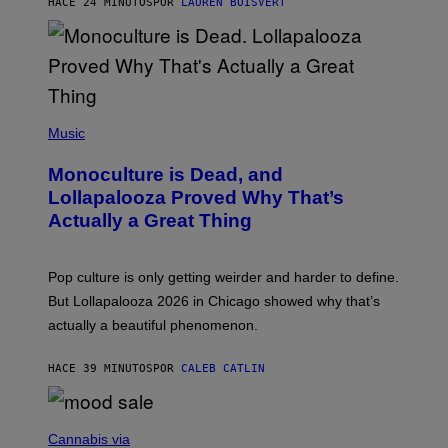
HACE 24 MINUTOS
POR
LAUREN BOISVERT
O
U
S
S
E
L
Y
/
(
R
P
Music
E
H
D
O
Monoculture is Dead, and
F
T
E
O
Lollapalooza Proved Why That’s
R
V
N
Actually a Great Thing
I
S
A
)
T
-
Pop culture is only getting weirder and harder to define.
M
O
But Lollapalooza 2026 in Chicago showed why that’s
B
actually a beautiful phenomenon.
I
L
E
HACE 39 MINUTOS
POR
CALEB CATLIN
)
C
O
Cannabis via