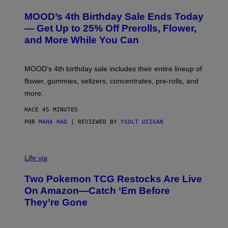
U
R
MOOD’s 4th Birthday Sale Ends Today
T
E
— Get Up to 25% Off Prerolls, Flower,
S
and More While You Can
Y
O
F
M
MOOD’s 4th birthday sale includes their entire lineup of
O
O
flower, gummies, seltzers, concentrates, pre-rolls, and
D
more.
HACE 45 MINUTOS
POR
MAHA HAQ
| REVIEWED BY
YSOLT USIGAN
Life via
Two Pokemon TCG Restocks Are Live
On Amazon—Catch ‘Em Before
They’re Gone