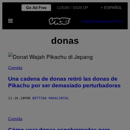
Saltar
Go Ad Free
LOGIN / SIGN UP
+ ESPAÑOL
al
Abrir
contenido
SUBSCRIBE
NEWSLETTER
Menú
donas
Comida
Una cadena de donas retiró las donas de
Pikachu por ser demasiado perturbadoras
11.16.18
POR
BETTINA MAKALINTAL
Comida
Cómo usar donas espolvoreadas para