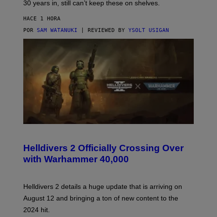
30 years in, still can’t keep these on shelves.
HACE 1 HORA
POR
SAM WATANUKI
| REVIEWED BY
YSOLT USIGAN
S
C
R
Helldivers 2 Officially Crossing Over
E
with Warhammer 40,000
E
N
S
H
Helldivers 2 details a huge update that is arriving on
O
T
August 12 and bringing a ton of new content to the
:
2024 hit.
A