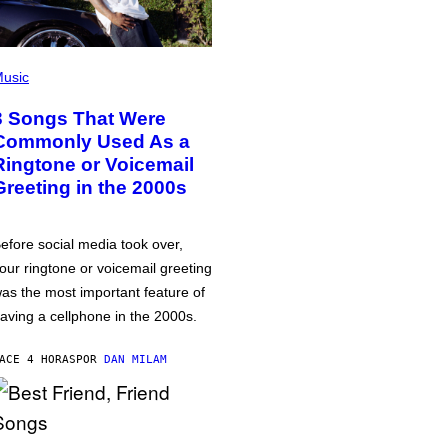
usic
3 Songs That Were
Commonly Used As a
Ringtone or Voicemail
Greeting in the 2000s
efore social media took over,
our ringtone or voicemail greeting
as the most important feature of
aving a cellphone in the 2000s.
ACE 4 HORAS
POR
DAN MILAM