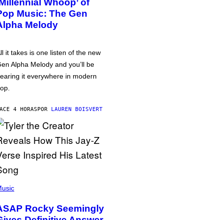
‘Millennial Whoop’ of
Pop Music: The Gen
Alpha Melody
ll it takes is one listen of the new
en Alpha Melody and you’ll be
earing it everywhere in modern
op.
ACE 4 HORAS
POR
LAUREN BOISVERT
usic
ASAP Rocky Seemingly
Gives Definitive Answer