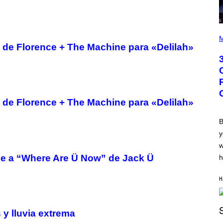
P
H
M
O
o de Florence + The Machine para «Delilah»
T
O
B
Y
G
R
E
o de Florence + The Machine para «Delilah»
G
O
R
B
Y
y
B
O
w
J
ne a “Where Are Ü Now” de Jack Ü
O
h
R
Q
U
H
E
Z
/
G
 y lluvia extrema
E
P