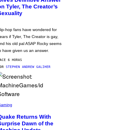
on Tyler, The Creator’s
Sexuality
ip-hop fans have wondered for
ears if Tyler, The Creator is gay,
nd his old pal ASAP Rocky seems
o have given us an answer.
ACE 6 HORAS
POR
STEPHEN ANDREW GALIHER
Gaming
Quake Returns With
Surprise Dawn of the