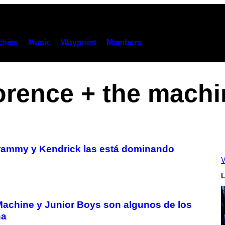
hies
Music
Waypoint
Members
lorence + the machi
rammy y Kendrick las está dominando
V
L
 Machine y Junior Boys son algunos de los
na