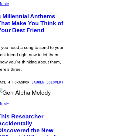
usic
3 Millennial Anthems
That Make You Think of
Your Best Friend
f you need a song to send to your
est friend right now to let them
now you’re thinking about them,
ere’s three.
ACE 4 HORAS
POR
LAUREN BOISVERT
usic
This Researcher
Accidentally
Discovered the New