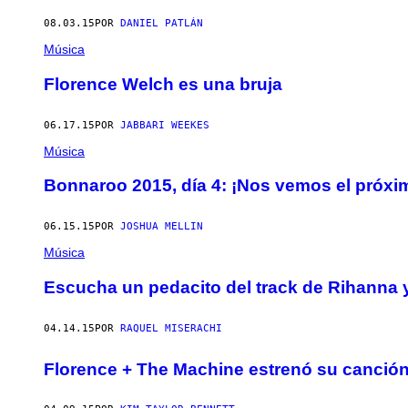
08.03.15
POR
DANIEL PATLÁN
Música
Florence Welch es una bruja
06.17.15
POR
JABBARI WEEKES
Música
Bonnaroo 2015, día 4: ¡Nos vemos el próxi
06.15.15
POR
JOSHUA MELLIN
Música
Escucha un pedacito del track de Rihanna 
04.14.15
POR
RAQUEL MISERACHI
Florence + The Machine estrenó su canción