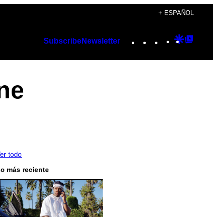
+ ESPAÑOL
Instagram
TikTok
YouTube
Google
Googl
Subscribe
Newsletter
Discover
Top
Posts
ne
er todo
o más reciente