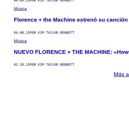
04.09.15
POR
KIM TAYLOR BENNETT
Música
Florence + the Machine estrenó su canción
04.08.15
POR
KIM TAYLOR BENNETT
Música
NUEVO FLORENCE + THE MACHINE: «How B
02.10.15
POR
KIM TAYLOR BENNETT
Más a