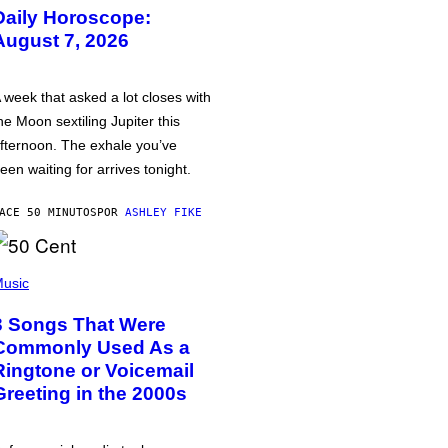
Daily Horoscope:
August 7, 2026
 week that asked a lot closes with
he Moon sextiling Jupiter this
fternoon. The exhale you’ve
een waiting for arrives tonight.
ACE 50 MINUTOS
POR
ASHLEY FIKE
usic
3 Songs That Were
Commonly Used As a
Ringtone or Voicemail
Greeting in the 2000s