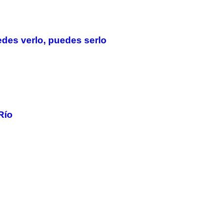
G
E
T
T
Y
edes verlo, puedes serlo
I
M
A
G
E
S
Río