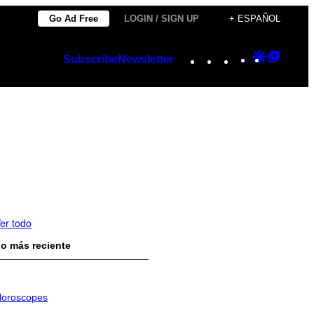
Go Ad Free
LOGIN / SIGN UP
+ ESPAÑOL
Instagram
TikTok
YouTube
Google
Googl
Subscribe
Newsletter
Discover
Top
Posts
er todo
o más reciente
oroscopes