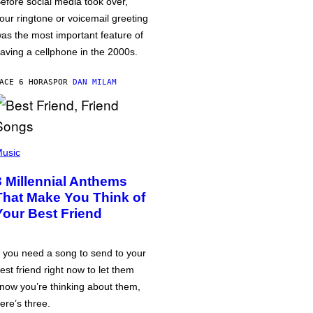
efore social media took over,
our ringtone or voicemail greeting
as the most important feature of
aving a cellphone in the 2000s.
ACE 6 HORAS
POR
DAN MILAM
usic
3 Millennial Anthems
That Make You Think of
Your Best Friend
f you need a song to send to your
est friend right now to let them
now you’re thinking about them,
ere’s three.