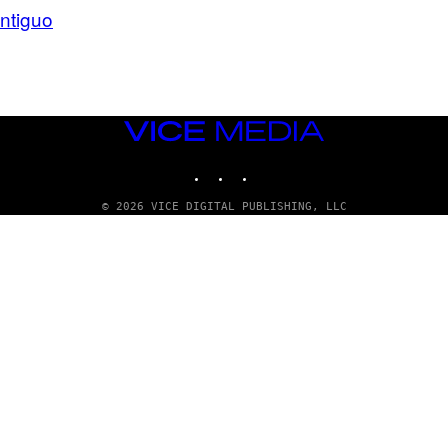
ntiguo
VICE
MEDIA
INSTAGRAM
TIKTOK
YOUTUBE
© 2026 VICE DIGITAL PUBLISHING, LLC