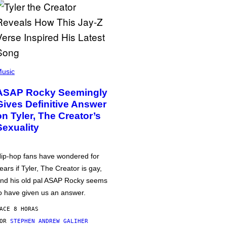
usic
ASAP Rocky Seemingly
Gives Definitive Answer
on Tyler, The Creator’s
Sexuality
ip-hop fans have wondered for
ears if Tyler, The Creator is gay,
nd his old pal ASAP Rocky seems
o have given us an answer.
ACE 8 HORAS
POR
STEPHEN ANDREW GALIHER