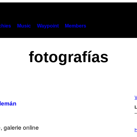
hies
Music
Waypoint
Members
fotografías
V
alemán
L
I
L
H
L