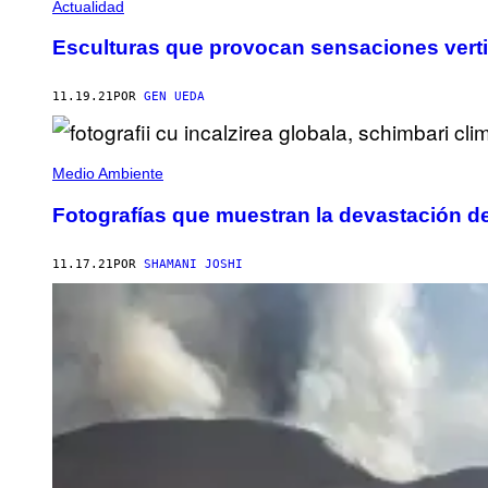
Actualidad
Esculturas que provocan sensaciones vert
11.19.21
POR
GEN UEDA
Medio Ambiente
Fotografías que muestran la devastación d
11.17.21
POR
SHAMANI JOSHI