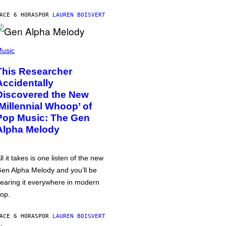
ACE 6 HORAS
POR
LAUREN BOISVERT
usic
This Researcher
Accidentally
Discovered the New
‘Millennial Whoop’ of
Pop Music: The Gen
Alpha Melody
ll it takes is one listen of the new
en Alpha Melody and you’ll be
earing it everywhere in modern
op.
ACE 6 HORAS
POR
LAUREN BOISVERT