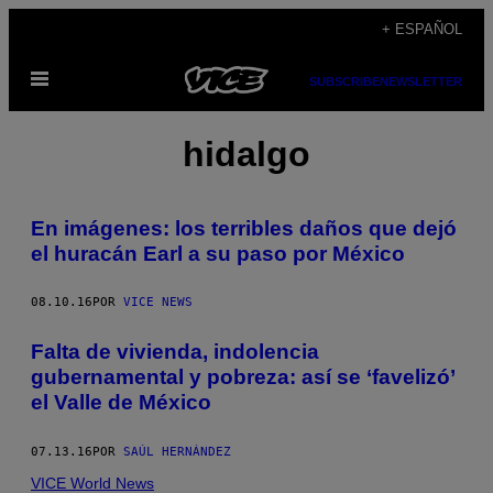
Saltar
+ ESPAÑOL
al
Abrir
contenido
SUBSCRIBE
NEWSLETTER
Menú
hidalgo
En imágenes: los terribles daños que dejó
el huracán Earl a su paso por México
08.10.16
POR
VICE NEWS
Falta de vivienda, indolencia
gubernamental y pobreza: así se ‘favelizó’
el Valle de México
07.13.16
POR
SAÚL HERNÁNDEZ
VICE World News