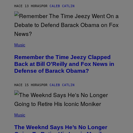
O
H
HACE 13 HORAS
POR
CALEB CATLIN
N
N
Y
N
U
N
E
(
Z
P
Music
/
H
W
O
I
Remember the Time Jeezy Clapped
T
R
O
Back at Bill O’Reilly and Fox News in
E
B
I
Defense of Barack Obama?
Y
M
T
A
I
G
M
HACE 15 HORAS
POR
CALEB CATLIN
E
M
)
O
S
E
N
(
F
P
Music
E
H
L
O
D
The Weeknd Says He’s No Longer
T
E
O