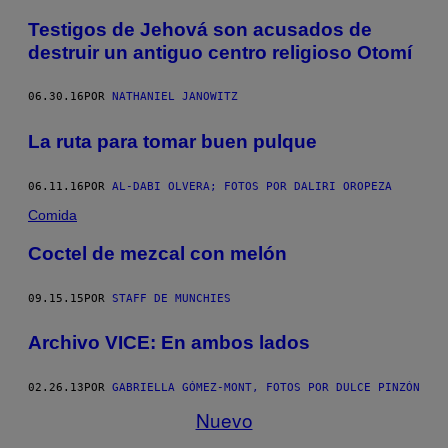
Testigos de Jehová son acusados de
destruir un antiguo centro religioso Otomí
06.30.16
POR
NATHANIEL JANOWITZ
La ruta para tomar buen pulque
06.11.16
POR
AL-DABI OLVERA; FOTOS POR DALIRI OROPEZA
Comida
Coctel de mezcal con melón
09.15.15
POR
STAFF DE MUNCHIES
Archivo VICE: En ambos lados
02.26.13
POR
GABRIELLA GÓMEZ-MONT, FOTOS POR DULCE PINZÓN
Nuevo