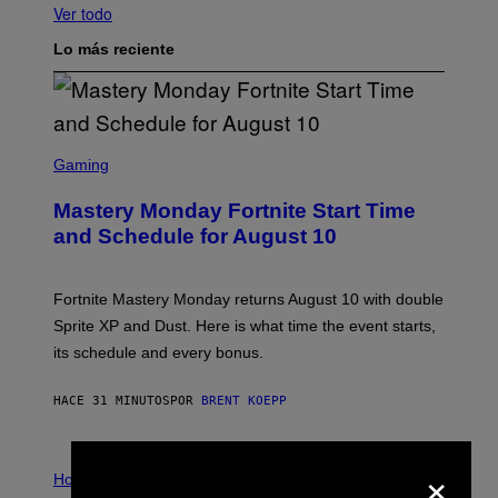
Ver todo
Lo más reciente
S
C
Gaming
R
E
Mastery Monday Fortnite Start Time
E
N
and Schedule for August 10
S
H
O
T
Fortnite Mastery Monday returns August 10 with double
:
Sprite XP and Dust. Here is what time the event starts,
E
P
its schedule and every bonus.
I
C
G
HACE 31 MINUTOS
POR
BRENT KOEPP
A
M
E
×
I
S
L
Horoscopes
L