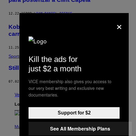
12.22.15
POR
LIAM DANIEL PIERCE
×
Kobe Bryant juega el peor partido de su
carrera frente a unos Warriors históricos
11.25.15
POR
VICE SPORTS
Sports
Kill the ads for
just $2 a month
Still Being Kobe | ES | Translation
VICE membership also gives you access to
07.02.15
POR
MIKE PIELLUCCI
our very best writing and exclusive new
Ver todo
documentaries.
Lo más reciente
Support for $2
P
H
Music
See All Membership Plans
O
T