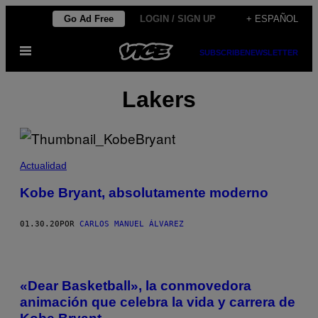
Saltar
Go Ad Free
LOGIN / SIGN UP
+ ESPAÑOL
al
Abrir
contenido
SUBSCRIBE
NEWSLETTER
Menú
Lakers
Actualidad
Kobe Bryant, absolutamente moderno
01.30.20
POR
CARLOS MANUEL ÁLVAREZ
«Dear Basketball», la conmovedora
animación que celebra la vida y carrera de