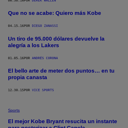
06.30.16
POR
DEREK WALLEN
Que no se acabe: Quiero más Kobe
04.15.16
POR
DIEGO ZANASSI
Un tiro de 95.000 dólares devuelve la
alegría a los Lakers
01.05.16
POR
ANDRÉS CORONA
El bello arte de meter dos puntos… en tu
propia canasta
12.30.15
POR
VICE SPORTS
Sports
El mejor Kobe Bryant resucita un instante
para posterizar a Clint Capela