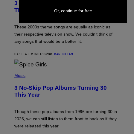
3 of the Best Alt-Rock Television
O
B
Theme Songs of the 2000s
Or, continue for free
Y
J
A
M
These 2000s theme songs are equally as iconic as
I
their respective television show. We couldn’t think of
E
M
any songs that would be a better fit.
C
C
A
HACE 41 MINUTOS
POR
DAN MILAM
R
T
H
P
Y
H
Music
/
O
W
T
I
3 No-Skip Pop Albums Turning 30
O
R
B
E
This Year
Y
I
T
M
I
A
M
G
Though these pop albums from 1996 are turning 30 in
R
E
2026, we can still listen to them front to back as if they
O
N
were released this year.
E
Y