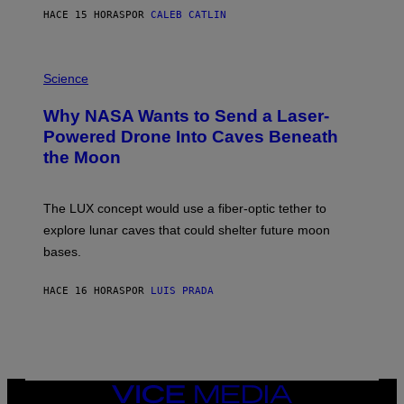
S
HACE 15 HORAS
POR
CALEB CATLIN
T
E
V
E
P
G
H
Science
R
O
A
T
Why NASA Wants to Send a Laser-
N
O
I
:
Powered Drone Into Caves Beneath
T
N
the Moon
Z
A
/
S
W
A
I
;
The LUX concept would use a fiber-optic tether to
R
D
E
R
explore lunar caves that could shelter future moon
I
P
M
bases.
I
A
X
G
E
E
HACE 16 HORAS
POR
LUIS PRADA
L
)
/
G
E
T
T
Y
I
VICE
M