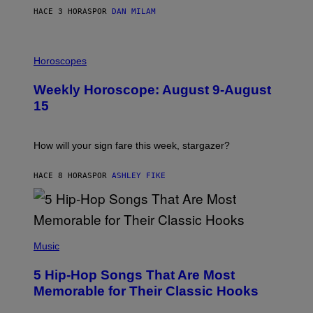
/
HACE 3 HORAS
POR
DAN MILAM
G
E
T
I
T
L
Horoscopes
Y
L
I
U
M
Weekly Horoscope: August 9-August
S
A
T
G
15
R
E
A
S
T
I
How will your sign fare this week, stargazer?
O
N
B
HACE 8 HORAS
POR
ASHLEY FIKE
Y
R
E
E
S
(
A
P
Music
H
O
5 Hip-Hop Songs That Are Most
T
O
Memorable for Their Classic Hooks
B
Y