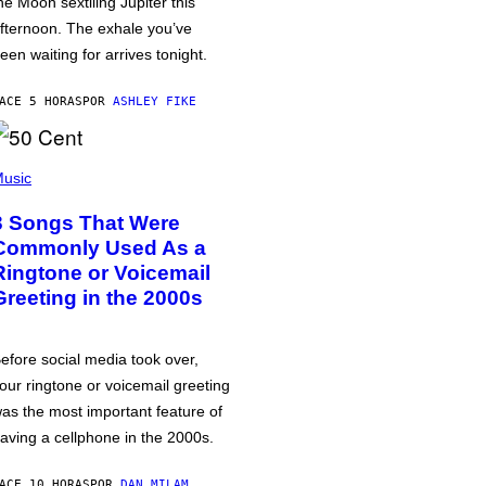
he Moon sextiling Jupiter this
fternoon. The exhale you’ve
een waiting for arrives tonight.
ACE 5 HORAS
POR
ASHLEY FIKE
usic
3 Songs That Were
Commonly Used As a
Ringtone or Voicemail
Greeting in the 2000s
efore social media took over,
our ringtone or voicemail greeting
as the most important feature of
aving a cellphone in the 2000s.
ACE 10 HORAS
POR
DAN MILAM