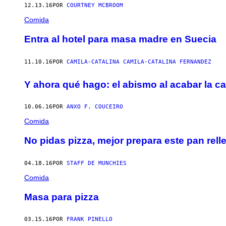
12.13.16
POR
COURTNEY MCBROOM
Comida
Entra al hotel para masa madre en Suecia
11.10.16
POR
CAMILA-CATALINA CAMILA-CATALINA FERNANDEZ
Y ahora qué hago: el abismo al acabar la ca
10.06.16
POR
ANXO F. COUCEIRO
Comida
No pidas pizza, mejor prepara este pan rel
04.18.16
POR
STAFF DE MUNCHIES
Comida
Masa para pizza
03.15.16
POR
FRANK PINELLO