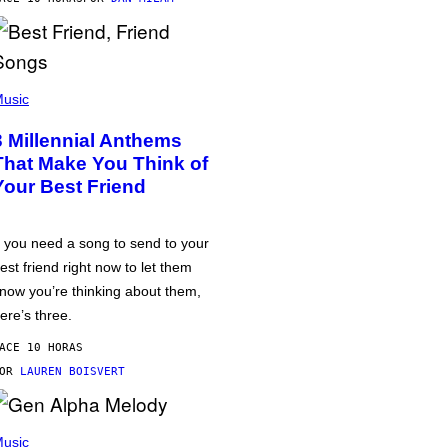
usic
3 Millennial Anthems
That Make You Think of
Your Best Friend
f you need a song to send to your
est friend right now to let them
now you’re thinking about them,
ere’s three.
ACE 10 HORAS
POR
LAUREN BOISVERT
usic