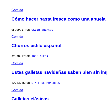
Comida
Cómo hacer pasta fresca como una abuela i
05.09.17
POR
OLLIN VELASCO
Comida
Churros estilo español
02.08.17
POR
JOSÉ CHESA
Comida
Estas galletas navideñas saben bien sin im
12.13.16
POR
STAFF DE MUNCHIES
Comida
Galletas clásicas