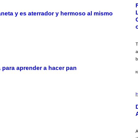
G
E
:
laneta y es aterrador y hermoso al mismo
N
I
C
K
D
O
V
T
E
a
b
 para aprender a hacer pan
H
I
L
H
L
U
S
T
R
A
T
I
A
O