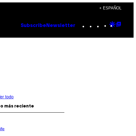
+ ESPAÑOL
Instagram
TikTok
YouTube
Google
Goog
Subscribe
Newsletter
Discove
Top
Posts
er todo
o más reciente
ife