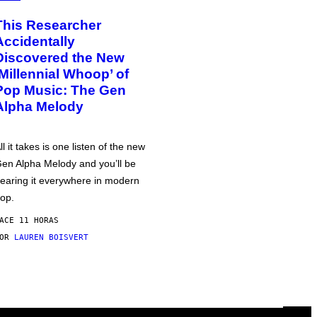
This Researcher
Accidentally
Discovered the New
‘Millennial Whoop’ of
Pop Music: The Gen
Alpha Melody
ll it takes is one listen of the new
en Alpha Melody and you’ll be
earing it everywhere in modern
op.
ACE 11 HORAS
POR
LAUREN BOISVERT