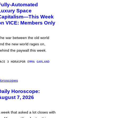
Fully-Automated
Luxury Space
Capitalism—This Week
on VICE: Members Only
he war between the old world
nd the new world rages on,
ehind the paywall this week.
ACE 3 HORAS
POR
EMMA GARLAND
oroscopes
Daily Horoscope:
August 7, 2026
 week that asked a lot closes with