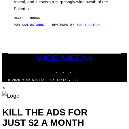
reveal, and it covers a surprisngly wide swath of the
A
D
Pokedex.
I
D
HACE 11 HORAS
A
S
POR
SAM WATANUKI
| REVIEWED BY
YSOLT USIGAN
/
N
I
N
T
E
N
VICE
D
MEDIA
O
INSTAGRAM
TIKTOK
YOUTUBE
© 2026 VICE DIGITAL PUBLISHING, LLC
×
KILL THE ADS FOR
JUST $2 A MONTH