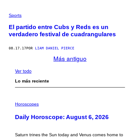
Sports
El partido entre Cubs y Reds es un
verdadero festival de cuadrangulares
08.17.17
POR
LIAM DANIEL PIERCE
Más antiguo
Ver todo
Lo más reciente
I
L
Horoscopes
L
U
Daily Horoscope: August 6, 2026
S
T
R
A
Saturn trines the Sun today and Venus comes home to
T