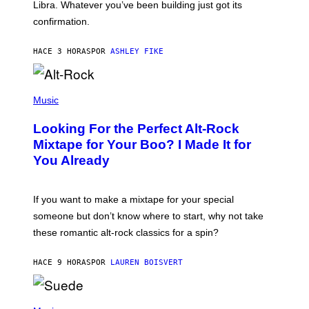
I
Libra. Whatever you’ve been building just got its
O
confirmation.
N
B
Y
HACE 3 HORAS
POR
ASHLEY FIKE
R
E
E
S
(
A
P
Music
.
H
O
Looking For the Perfect Alt-Rock
T
O
Mixtape for Your Boo? I Made It for
B
You Already
Y
M
I
C
If you want to make a mixtape for your special
K
H
someone but don’t know where to start, why not take
U
these romantic alt-rock classics for a spin?
T
S
O
HACE 9 HORAS
POR
LAUREN BOISVERT
N
/
R
E
P
D