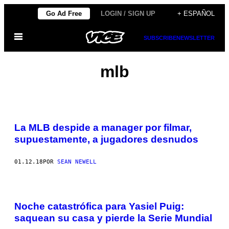
Saltar
Go Ad Free
LOGIN / SIGN UP
+ ESPAÑOL
al
Abrir
contenido
SUBSCRIBE
NEWSLETTER
Menú
mlb
La MLB despide a manager por filmar,
supuestamente, a jugadores desnudos
01.12.18
POR
SEAN NEWELL
Noche catastrófica para Yasiel Puig:
saquean su casa y pierde la Serie Mundial