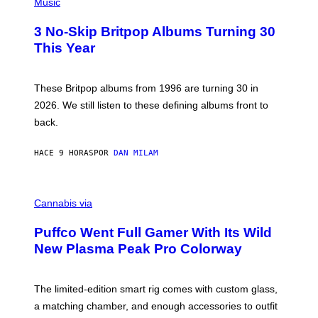
H
Music
F
O
E
T
R
3 No-Skip Britpop Albums Turning 30
O
N
B
This Year
S
Y
)
N
I
E
These Britpop albums from 1996 are turning 30 in
L
2026. We still listen to these defining albums front to
S
V
back.
A
N
I
HACE 9 HORAS
POR
DAN MILAM
P
E
R
C
E
O
Cannabis via
N
U
/
R
G
Puffco Went Full Gamer With Its Wild
T
E
E
T
New Plasma Peak Pro Colorway
S
T
Y
Y
O
I
F
M
The limited-edition smart rig comes with custom glass,
P
A
a matching chamber, and enough accessories to outfit
U
G