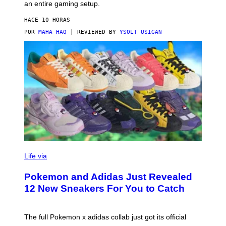
F
E
an entire gaming setup.
F
S
C
HACE 10 HORAS
O
POR
MAHA HAQ
| REVIEWED BY
YSOLT USIGAN
V
I
Life via
A
P
Pokemon and Adidas Just Revealed
O
K
12 New Sneakers For You to Catch
E
M
O
N
The full Pokemon x adidas collab just got its official
/