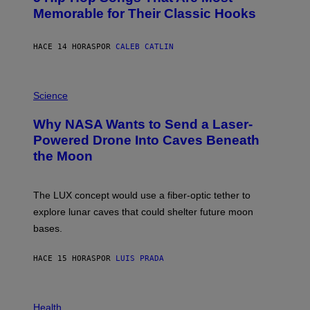
O
Memorable for Their Classic Hooks
B
Y
S
HACE 14 HORAS
POR
CALEB CATLIN
T
E
V
E
P
G
H
Science
R
O
A
T
Why NASA Wants to Send a Laser-
N
O
I
:
Powered Drone Into Caves Beneath
T
N
the Moon
Z
A
/
S
W
A
I
;
The LUX concept would use a fiber-optic tether to
R
D
E
R
explore lunar caves that could shelter future moon
I
P
M
bases.
I
A
X
G
E
E
HACE 15 HORAS
POR
LUIS PRADA
L
)
/
G
E
P
T
H
Health