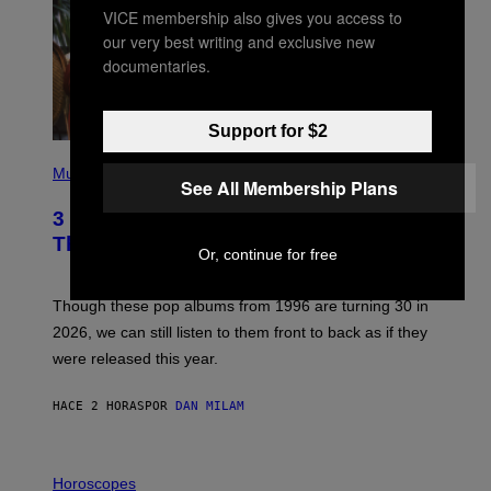
VICE membership also gives you access to
our very best writing and exclusive new
documentaries.
Support for $2
P
H
Music
See All Membership Plans
O
T
3 No-Skip Pop Albums Turning 30
O
B
This Year
Or, continue for free
Y
T
I
M
Though these pop albums from 1996 are turning 30 in
R
2026, we can still listen to them front to back as if they
O
N
were released this year.
E
Y
/
HACE 2 HORAS
POR
DAN MILAM
G
E
T
I
T
L
Horoscopes
Y