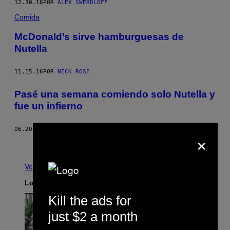
12.30.16
POR
ALEX SWERDLOFF
Comida
McDonald’s sirve hamburguesas de
Nutella
11.15.16
POR
NICK ROSE
Pasé una semana comiendo solo Nutella y
fue un infierno
06.20.16
POR
DAVID ALLEGRETTI
×
Más antiguo
Ver todo
Lo más reciente
Kill the ads for
just $2 a month