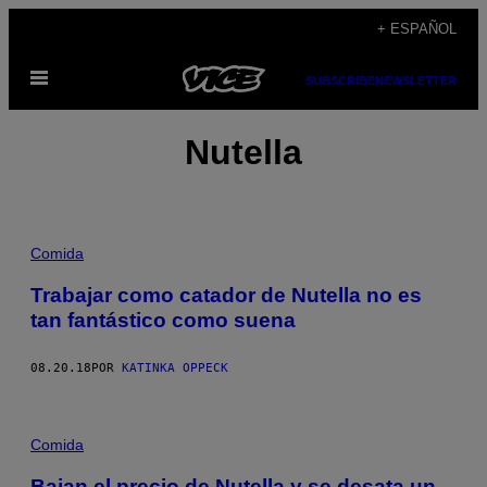
Saltar
+ ESPAÑOL
al
Abrir
contenido
SUBSCRIBE
NEWSLETTER
Menú
Nutella
Comida
Trabajar como catador de Nutella no es
tan fantástico como suena
08.20.18
POR
KATINKA OPPECK
Comida
Bajan el precio de Nutella y se desata un