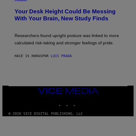
T
O
Y
T
I
Your Desk Height Could Be Messing
O
M
:
With Your Brain, New Study Finds
A
B
G
A
E
T
S
U
Researchers found upright posture was linked to more
H
calculated risk-taking and stronger feelings of pride.
A
N
T
HACE 15 HORAS
POR
LUIS PRADA
O
K
E
R
/
G
E
T
VICE
T
MEDIA
Y
INSTAGRAM
TIKTOK
YOUTUBE
I
M
A
© 2026 VICE DIGITAL PUBLISHING, LLC
G
E
S