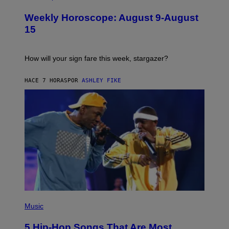
L
I
U
M
Weekly Horoscope: August 9-August
S
A
T
G
15
R
E
A
S
T
I
How will your sign fare this week, stargazer?
O
N
B
HACE 7 HORAS
POR
ASHLEY FIKE
Y
R
E
E
S
A
(
P
Music
H
O
5 Hip-Hop Songs That Are Most
T