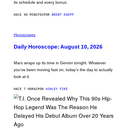
P
its schedule and every bonus.
I
C
G
HACE 40 MINUTOS
POR
BRENT KOEPP
A
M
E
I
S
L
Horoscopes
L
U
Daily Horoscope: August 10, 2026
S
T
R
A
Mars wraps up its time in Gemini tonight. Whatever
T
I
you’ve been moving fast on, today’s the day to actually
O
look at it.
N
B
Y
HACE 7 HORAS
POR
ASHLEY FIKE
R
E
E
S
A
.