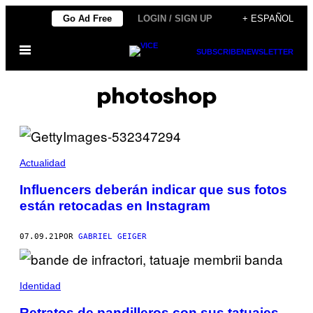
Saltar
Go Ad Free
LOGIN / SIGN UP
+ ESPAÑOL
al
Abrir
contenido
SUBSCRIBE
NEWSLETTER
Menú
photoshop
Actualidad
Influencers deberán indicar que sus fotos
están retocadas en Instagram
07.09.21
POR
GABRIEL GEIGER
Identidad
Retratos de pandilleros con sus tatuajes