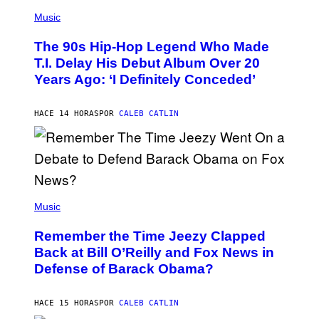
(
P
Music
H
O
The 90s Hip-Hop Legend Who Made
T
O
T.I. Delay His Debut Album Over 20
B
Years Ago: ‘I Definitely Conceded’
Y
J
O
H
HACE 14 HORAS
POR
CALEB CATLIN
N
N
Y
N
U
N
E
(
Z
P
Music
/
H
W
O
I
Remember the Time Jeezy Clapped
T
R
O
Back at Bill O’Reilly and Fox News in
E
B
I
Defense of Barack Obama?
Y
M
T
A
I
G
M
HACE 15 HORAS
POR
CALEB CATLIN
E
M
)