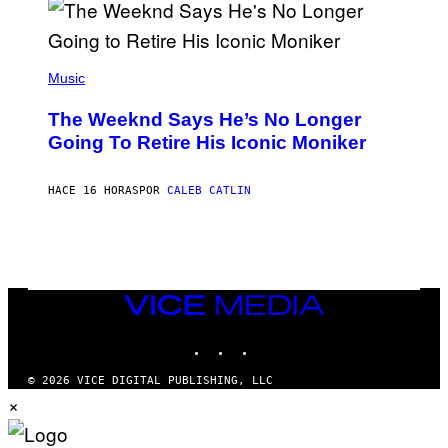
O
S
E
N
(
F
P
Music
E
H
L
O
D
The Weeknd Says He’s No Longer
T
E
O
Going To Retire His Iconic Moniker
R
B
/
Y
G
P
E
HACE 16 HORAS
POR
CALEB CATLIN
E
T
D
T
R
Y
O
I
B
M
E
A
C
G
E
VICE
E
R
S
MEDIA
R
)
INSTAGRAM
TIKTOK
YOUTUBE
A
/
G
© 2026 VICE DIGITAL PUBLISHING, LLC
E
×
T
T
Y