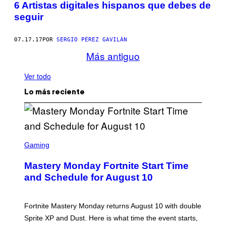
6 Artistas digitales hispanos que debes de
seguir
07.17.17
POR
SERGIO PÉREZ GAVILÁN
Más antiguo
Ver todo
Lo más reciente
S
C
Gaming
R
E
Mastery Monday Fortnite Start Time
E
N
and Schedule for August 10
S
H
O
T
Fortnite Mastery Monday returns August 10 with double
:
Sprite XP and Dust. Here is what time the event starts,
E