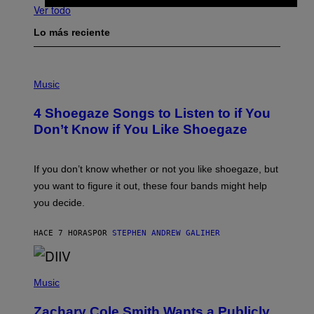
Ver todo
Lo más reciente
P
H
Music
O
T
4 Shoegaze Songs to Listen to if You
O
B
Don’t Know if You Like Shoegaze
Y
S
C
O
If you don’t know whether or not you like shoegaze, but
T
you want to figure it out, these four bands might help
T
L
you decide.
E
G
A
HACE 7 HORAS
POR
STEPHEN ANDREW GALIHER
T
O
/
(
G
P
Music
E
H
T
O
T
Zachary Cole Smith Wants a Publicly
T