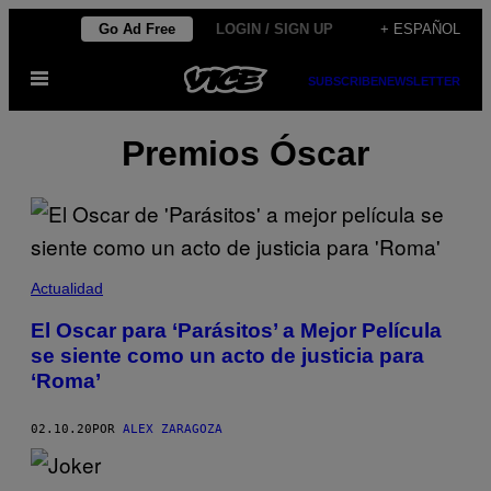
Saltar
Go Ad Free
LOGIN / SIGN UP
+ ESPAÑOL
al
Abrir
contenido
SUBSCRIBE
NEWSLETTER
Menú
Premios Óscar
Actualidad
El Oscar para ‘Parásitos’ a Mejor Película
se siente como un acto de justicia para
‘Roma’
02.10.20
POR
ALEX ZARAGOZA