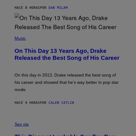
I
I
S
O
HACE 8 HORAS
POR
DAN MILAM
V
N
I
B
A
Y
G
I
E
A
T
(
N
T
P
Music
W
Y
H
A
I
O
L
On This Day 13 Years Ago, Drake
M
T
D
A
O
I
Released the Best Song of His Career
G
B
E
E
Y
/
S
G
G
)
A
E
On this day in 2013, Drake released the best song of
R
T
his career and showed that he’s way better in pop star
Y
T
G
Y
mode.
E
I
R
M
S
A
HACE 9 HORAS
POR
CALEB CATLIN
H
G
O
E
F
S
S
F
A
Sex via
/
M
W
W
I