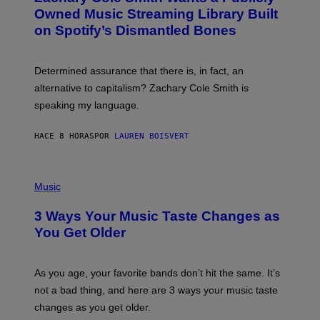
Y
O
I
Owned Music Streaming Library Built
B
M
on Spotify’s Dismantled Bones
Y
A
R
G
O
E
B
S
Determined assurance that there is, in fact, an
E
R
alternative to capitalism? Zachary Cole Smith is
T
speaking my language.
O
P
A
HACE 8 HORAS
POR
LAUREN BOISVERT
N
U
C
C
P
I
H
Music
–
O
C
T
O
3 Ways Your Music Taste Changes as
O
R
I
You Get Older
B
L
I
L
S
U
/
S
As you age, your favorite bands don’t hit the same. It’s
C
T
O
not a bad thing, and here are 3 ways your music taste
R
R
A
changes as you get older.
B
T