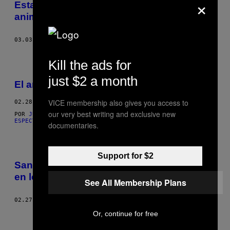
×
Esta gente convirtió ‘La La Land’ en una
animación 8-bit
03.03.17
POR
CREATORS PROJECT
Kill the ads for
just $2 a month
El arte de resistir contra Donald Trump
VICE membership also gives you access to
02.28.17
our very best writing and exclusive new
POR
JUAN DAVID TORRES DUARTE, PERIODISTA DE 'EL
ESPECTADOR'
documentaries.
Support for $2
San Lorenzo de Almagro estuvo presente
en los Premios Óscar
See All Membership Plans
02.27.17
POR
VICE SPORTS STAFF
Or, continue for free
Más antiguo