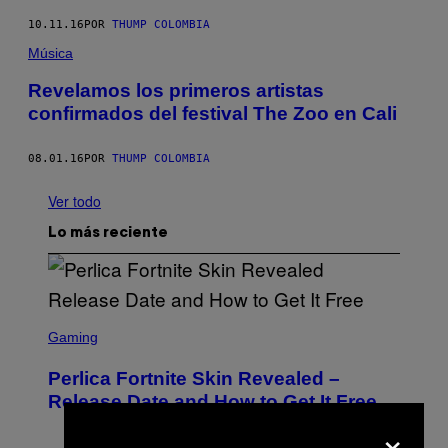
10.11.16
POR
THUMP COLOMBIA
Música
Revelamos los primeros artistas
confirmados del festival The Zoo en Cali
08.01.16
POR
THUMP COLOMBIA
Ver todo
Lo más reciente
S
C
Gaming
R
E
Perlica Fortnite Skin Revealed –
E
N
Release Date and How to Get It Free
S
×
H
O