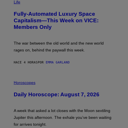
M
Life
I
A
M
G
A
Fully-Automated Luxury Space
E
G
:
E
Capitalism—This Week on VICE:
N
S
Members Only
I
C
K
D
The war between the old world and the new world
O
V
rages on, behind the paywall this week.
E
HACE 4 HORAS
POR
EMMA GARLAND
I
L
Horoscopes
L
U
Daily Horoscope: August 7, 2026
S
T
R
A
A week that asked a lot closes with the Moon sextiling
T
I
Jupiter this afternoon. The exhale you’ve been waiting
O
for arrives tonight.
N