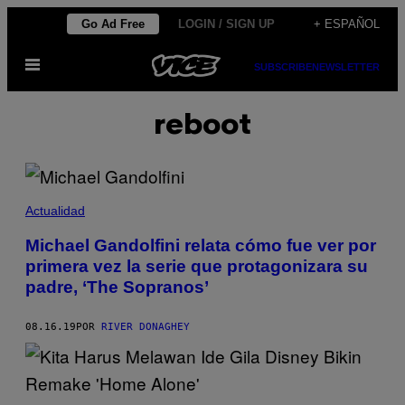
Saltar
Go Ad Free
LOGIN / SIGN UP
+ ESPAÑOL
al
Abrir
contenido
SUBSCRIBE
NEWSLETTER
Menú
reboot
Actualidad
Michael Gandolfini relata cómo fue ver por
primera vez la serie que protagonizara su
padre, ‘The Sopranos’
08.16.19
POR
RIVER DONAGHEY