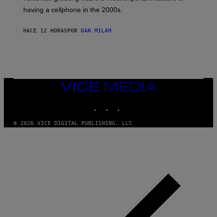
Y
having a cellphone in the 2000s.
B
O
J
HACE 12 HORAS
POR
DAN MILAM
O
R
Q
U
E
Z
/
G
VICE
E
MEDIA
T
INSTAGRAM
TIKTOK
YOUTUBE
T
Y
I
© 2026 VICE DIGITAL PUBLISHING, LLC
M
A
G
E
S