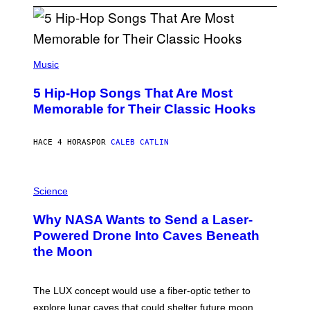
(
P
Music
H
O
5 Hip-Hop Songs That Are Most
T
O
Memorable for Their Classic Hooks
B
Y
S
HACE 4 HORAS
POR
CALEB CATLIN
T
E
V
E
P
G
H
Science
R
O
A
T
Why NASA Wants to Send a Laser-
N
O
I
:
Powered Drone Into Caves Beneath
T
N
the Moon
Z
A
/
S
W
A
I
;
The LUX concept would use a fiber-optic tether to
R
D
E
R
explore lunar caves that could shelter future moon