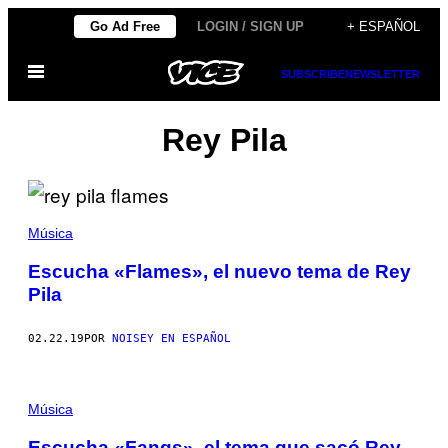
Saltar
Go Ad Free
LOGIN / SIGN UP
+ ESPAÑOL
al
Abrir
contenido
SUBSCRIBE
NEWSLETTER
Menú
Rey Pila
Música
Escucha «Flames», el nuevo tema de Rey
Pila
02.22.19
POR
NOISEY EN ESPAÑOL
Música
Escucha «Fangs», el tema que sacó Rey