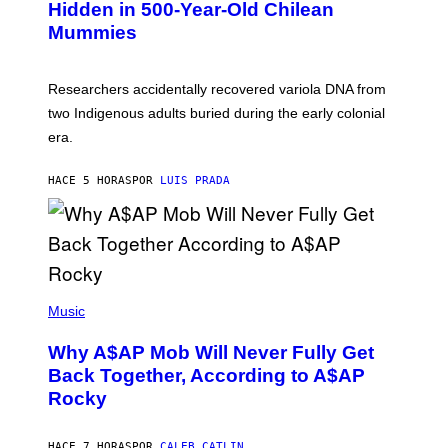
,
Hidden in 500-Year-Old Chilean
Y
M
I
Mummies
U
M
C
A
H
G
O
Researchers accidentally recovered variola DNA from
E
L
S
D
two Indigenous adults buried during the early colonial
E
era.
R
C
H
HACE 5 HORAS
POR
LUIS PRADA
I
L
E
A
N
M
U
M
(
M
P
Music
Y
H
T
O
H
Why A$AP Mob Will Never Fully Get
T
A
O
Back Together, According to A$AP
N
B
T
Rocky
Y
H
N
O
O
S
A
HACE 7 HORAS
POR
CALEB CATLIN