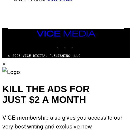
E
M
I
G
N
A
Q
L
U
A
E
I
S
/
T
VICE
G
I
MEDIA
E
O
T
INSTAGRAM
TIKTOK
YOUTUBE
N
T
.
Y
P
© 2026 VICE DIGITAL PUBLISHING, LLC
I
H
×
M
O
A
T
G
O
E
:
S
M
F
A
KILL THE ADS FOR
O
R
R
T
T
JUST $2 A MONTH
I
R
N
I
B
B
E
E
VICE membership also gives you access to our
R
C
N
A
very best writing and exclusive new
E
F
T
E