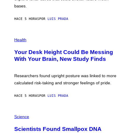
I
P
M
bases.
I
A
X
G
E
E
HACE 5 HORAS
POR
LUIS PRADA
L
)
/
G
E
P
T
H
Health
T
O
Y
T
I
Your Desk Height Could Be Messing
O
M
:
With Your Brain, New Study Finds
A
B
G
A
E
T
S
U
Researchers found upright posture was linked to more
H
calculated risk-taking and stronger feelings of pride.
A
N
T
HACE 5 HORAS
POR
LUIS PRADA
O
K
E
R
A
/
M
Science
G
U
E
C
Scientists Found Smallpox DNA
T
H
T