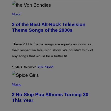
P
H
Music
O
T
3 of the Best Alt-Rock Television
O
B
Theme Songs of the 2000s
Y
J
A
M
These 2000s theme songs are equally as iconic as
I
their respective television show. We couldn’t think of
E
M
any songs that would be a better fit.
C
C
A
HACE 1 HORA
POR
DAN MILAM
R
T
H
P
Y
H
Music
/
O
W
T
I
3 No-Skip Pop Albums Turning 30
O
R
B
E
This Year
Y
I
T
M
I
A