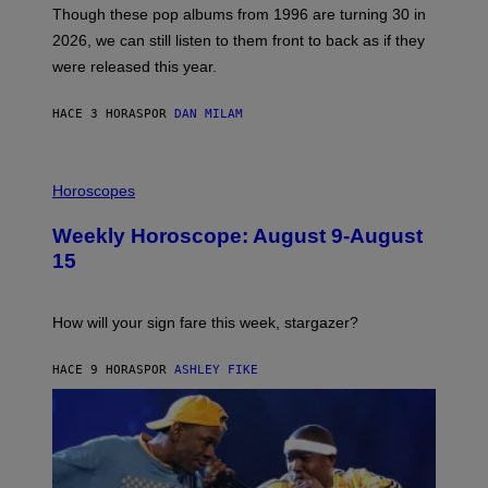
M
G
Though these pop albums from 1996 are turning 30 in
R
E
2026, we can still listen to them front to back as if they
O
N
were released this year.
E
Y
/
HACE 3 HORAS
POR
DAN MILAM
G
E
T
I
T
L
Horoscopes
Y
L
I
U
M
Weekly Horoscope: August 9-August
S
A
T
G
15
R
E
A
S
T
I
How will your sign fare this week, stargazer?
O
N
B
HACE 9 HORAS
POR
ASHLEY FIKE
Y
R
E
E
S
A