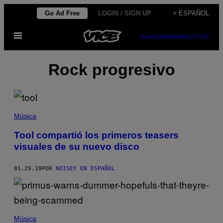
Saltar
Go Ad Free
LOGIN / SIGN UP
+ ESPAÑOL
al
Abrir
contenido
SUBSCRIBE
NEWSLETTER
Menú
Rock progresivo
Música
Tool compartió los primeros teasers
visuales de su nuevo disco
01.29.19
POR
NOISEY EN ESPAÑOL
Música