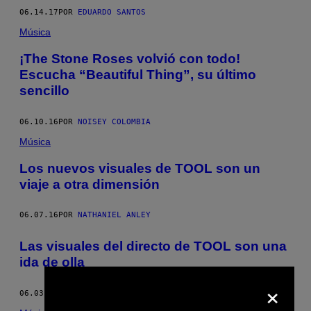
06.14.17
POR
EDUARDO SANTOS
Música
¡The Stone Roses volvió con todo!
Escucha “Beautiful Thing”, su último
sencillo
06.10.16
POR
NOISEY COLOMBIA
Música
Los nuevos visuales de TOOL son un
viaje a otra dimensión
06.07.16
POR
NATHANIEL ANLEY
Las visuales del directo de TOOL son una
ida de olla
×
06.03.16
POR
NATHANIEL AINLEY