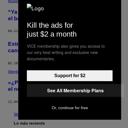
Música
“Ya tenía muchas ganas de volver a tocar
el bajo”: Zeta Bosio
Kill the ads for
04.11.16
POR
EDUARDO SANTOS
just $2 a month
Estrenamos en exclusiva las primeras
VICE membership also gives you access to
canciones del split de Esperit! y Negro
our very best writing and exclusive new
documentaries.
02.18.16
POR
NOISEY STAFF
Identidad
Support for $2
«¿Por qué sufren los niños?»: analizamos
el nuevo single del papa Francisco
See All Membership Plans
11.04.15
POR
DANI CABEZAS
Or, continue for free
Ver todo
Lo más reciente