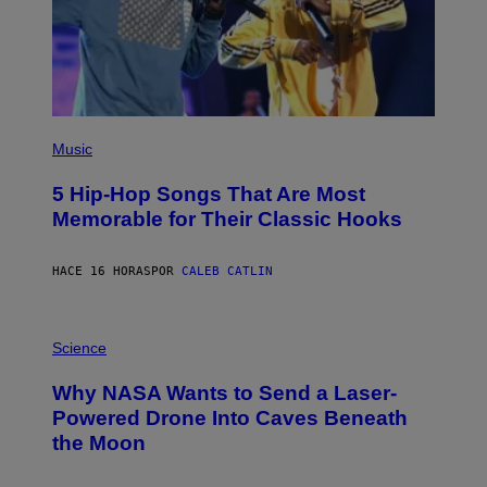
(
P
Music
H
O
5 Hip-Hop Songs That Are Most
T
O
Memorable for Their Classic Hooks
B
Y
S
HACE 16 HORAS
POR
CALEB CATLIN
T
E
V
E
P
G
H
Science
R
O
A
T
Why NASA Wants to Send a Laser-
N
O
I
:
Powered Drone Into Caves Beneath
T
N
the Moon
Z
A
/
S
W
A