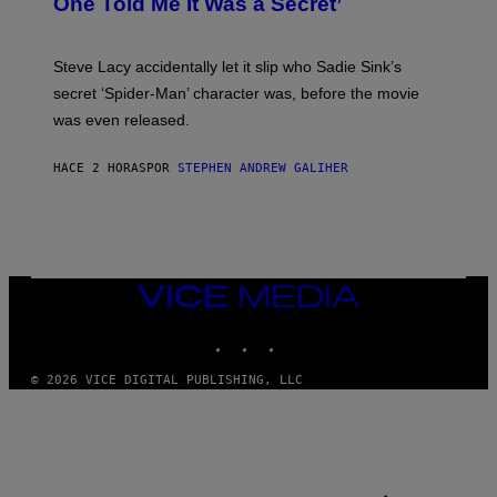
One Told Me It Was a Secret’
J
A
M
I
Steve Lacy accidentally let it slip who Sadie Sink’s
E
M
secret ‘Spider-Man’ character was, before the movie
C
was even released.
C
A
R
HACE 2 HORAS
POR
STEPHEN ANDREW GALIHER
T
H
Y
/
G
E
T
T
VICE
Y
MEDIA
I
INSTAGRAM
TIKTOK
YOUTUBE
M
A
G
© 2026 VICE DIGITAL PUBLISHING, LLC
E
S