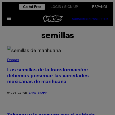
Saltar
Go Ad Free
LOGIN / SIGN UP
+ ESPAÑOL
al
Abrir
contenido
SUBSCRIBE
NEWSLETTER
Menú
semillas
Drogas
Las semillas de la transformación:
debemos preservar las variedades
mexicanas de marihuana
04.29.19
POR
ZARA SNAPP