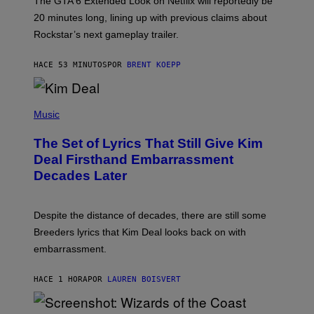
The GTA 6 Extended Look on Netflix will reportedly be
R
O
20 minutes long, lining up with previous claims about
C
Rockstar’s next gameplay trailer.
K
S
T
HACE 53 MINUTOS
POR
BRENT KOEPP
A
R
G
A
P
M
H
Music
E
O
S
T
,
The Set of Lyrics That Still Give Kim
O
N
B
Deal Firsthand Embarrassment
E
Y
T
Decades Later
J
F
E
L
F
I
F
X
Despite the distance of decades, there are still some
K
R
Breeders lyrics that Kim Deal looks back on with
A
embarrassment.
V
I
T
HACE 1 HORA
POR
LAUREN BOISVERT
Z
/
F
I