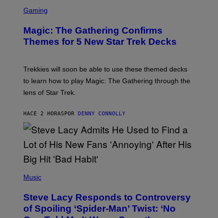
S
L
C
Gaming
M
R
M
E
A
Magic: The Gathering Confirms
E
G
N
Themes for 5 New Star Trek Decks
I
S
C
H
O
T
Trekkies will soon be able to use these themed decks
:
to learn how to play Magic: The Gathering through the
W
I
lens of Star Trek.
Z
A
R
HACE 2 HORAS
POR
DENNY CONNOLLY
D
S
O
F
T
H
E
P
C
H
Music
O
O
A
T
S
Steve Lacy Responds to Controversy
O
T
B
of Spoiling ‘Spider-Man’ Twist: ‘No
Y