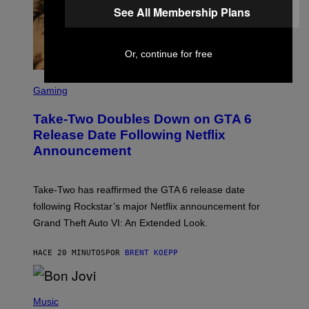
See All Membership Plans
Or, continue for free
S
C
Gaming
R
E
Take-Two Doubles Down on GTA 6
E
N
Release Date Following Netflix
S
Announcement
H
O
T
:
Take-Two has reaffirmed the GTA 6 release date
R
O
following Rockstar’s major Netflix announcement for
C
Grand Theft Auto VI: An Extended Look.
K
S
T
HACE 20 MINUTOS
POR
BRENT KOEPP
A
R
G
A
P
M
H
Music
E