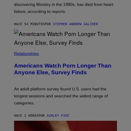
I
T
discovering Ministry in the 1980s, has died from heart
O
S
failure, according to reports.
K
A
M
HACE 54 MINUTOS
POR
STEPHEN ANDREW GALIHER
B
O
U
R
I
S
/
Relationships
W
I
Americans Watch Porn Longer Than
R
E
Anyone Else, Survey Finds
I
M
A
G
An adult platform survey found U.S. users had the
E
longest sessions and searched the widest range of
categories.
HACE 2 HORAS
POR
ASHLEY FIKE