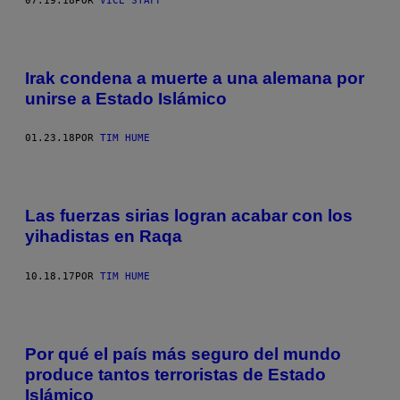
07.19.18
POR
VICE STAFF
Irak condena a muerte a una alemana por
unirse a Estado Islámico
01.23.18
POR
TIM HUME
Las fuerzas sirias logran acabar con los
yihadistas en Raqa
10.18.17
POR
TIM HUME
Por qué el país más seguro del mundo
produce tantos terroristas de Estado
Islámico