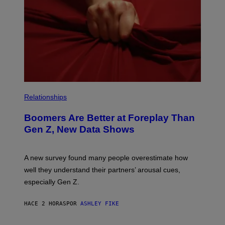
Relationships
Boomers Are Better at Foreplay Than
Gen Z, New Data Shows
A new survey found many people overestimate how
well they understand their partners’ arousal cues,
especially Gen Z.
HACE 2 HORAS
POR
ASHLEY FIKE