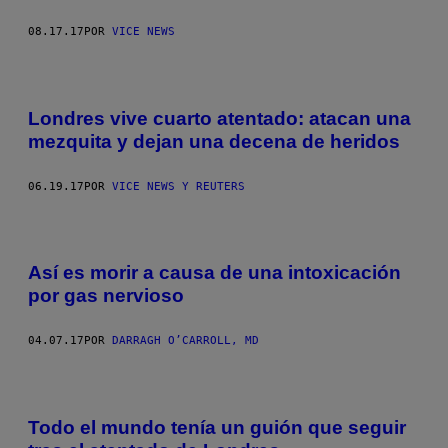
08.17.17
POR
VICE NEWS
Londres vive cuarto atentado: atacan una
mezquita y dejan una decena de heridos
06.19.17
POR
VICE NEWS Y REUTERS
Así es morir a causa de una intoxicación
por gas nervioso
04.07.17
POR
DARRAGH O’CARROLL, MD
Todo el mundo tenía un guión que seguir