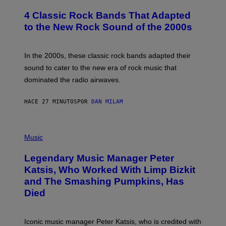
O
S
T
4 Classic Rock Bands That Adapted
O
B
to the New Rock Sound of the 2000s
Y
F
R
A
In the 2000s, these classic rock bands adapted their
N
sound to cater to the new era of rock music that
K
M
dominated the radio airwaves.
I
C
E
HACE 27 MINUTOS
POR
DAN MILAM
L
O
T
P
T
H
Music
A
O
/
T
I
Legendary Music Manager Peter
O
M
B
A
Katsis, Who Worked With Limp Bizkit
Y
G
and The Smashing Pumpkins, Has
D
E
I
D
Died
M
I
I
R
T
E
R
C
Iconic music manager Peter Katsis, who is credited with