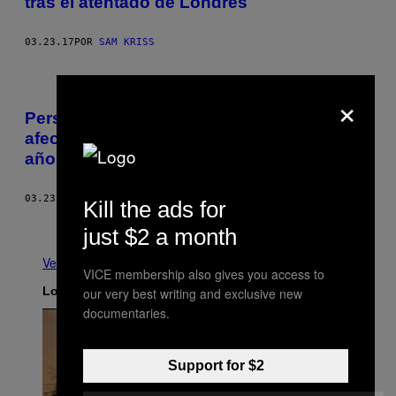
tras el atentado de Londres
03.23.17
POR
SAM KRISS
×
Personas de Bruselas nos cuentan cómo
afectaron a sus vidas los atentados del
año pasado
03.23.17
POR
SILKE VANDENBROECK
Kill the ads for
Más antiguo
just $2 a month
Ver todo
VICE membership also gives you access to
Lo más reciente
our very best writing and exclusive new
documentaries.
Support for $2