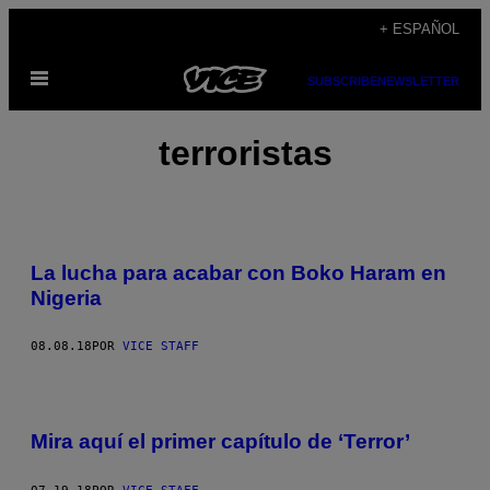
Saltar
+ ESPAÑOL
al
Abrir
contenido
SUBSCRIBE
NEWSLETTER
Menú
terroristas
La lucha para acabar con Boko Haram en
Nigeria
08.08.18
POR
VICE STAFF
Mira aquí el primer capítulo de ‘Terror’