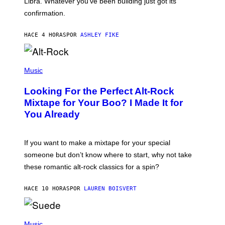
Libra. Whatever you’ve been building just got its
O
confirmation.
N
B
Y
HACE 4 HORAS
POR
ASHLEY FIKE
R
E
E
S
(
A
P
Music
.
H
O
Looking For the Perfect Alt-Rock
T
O
Mixtape for Your Boo? I Made It for
B
You Already
Y
M
I
C
If you want to make a mixtape for your special
K
H
someone but don’t know where to start, why not take
U
these romantic alt-rock classics for a spin?
T
S
O
HACE 10 HORAS
POR
LAUREN BOISVERT
N
/
R
E
P
D
H
Music