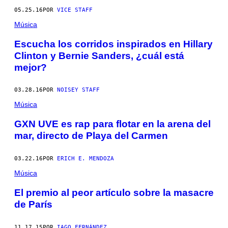
05.25.16
POR
VICE STAFF
Música
Escucha los corridos inspirados en Hillary
Clinton y Bernie Sanders, ¿cuál está
mejor?
03.28.16
POR
NOISEY STAFF
Música
GXN UVE es rap para flotar en la arena del
mar, directo de Playa del Carmen
03.22.16
POR
ERICH E. MENDOZA
Música
El premio al peor artículo sobre la masacre
de París
11.17.15
POR
IAGO FERNÁNDEZ