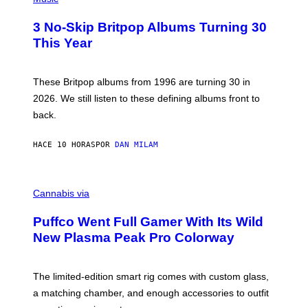
F
O
E
T
R
3 No-Skip Britpop Albums Turning 30
O
N
B
This Year
S
Y
)
N
I
E
These Britpop albums from 1996 are turning 30 in
L
2026. We still listen to these defining albums front to
S
V
back.
A
N
I
HACE 10 HORAS
POR
DAN MILAM
P
E
R
C
E
O
Cannabis via
N
U
/
R
G
Puffco Went Full Gamer With Its Wild
T
E
E
T
New Plasma Peak Pro Colorway
S
T
Y
Y
O
I
F
M
The limited-edition smart rig comes with custom glass,
P
A
a matching chamber, and enough accessories to outfit
U
G
F
E