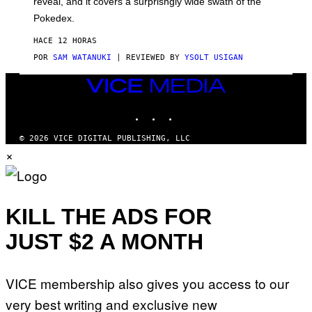
reveal, and it covers a surprisngly wide swath of the
A
D
Pokedex.
I
D
HACE 12 HORAS
A
S
POR
SAM WATANUKI
| REVIEWED BY
YSOLT USIGAN
/
N
VICE
I
MEDIA
N
T
INSTAGRAM
TIKTOK
YOUTUBE
E
N
© 2026 VICE DIGITAL PUBLISHING, LLC
D
×
O
KILL THE ADS FOR
JUST $2 A MONTH
VICE membership also gives you access to our
very best writing and exclusive new