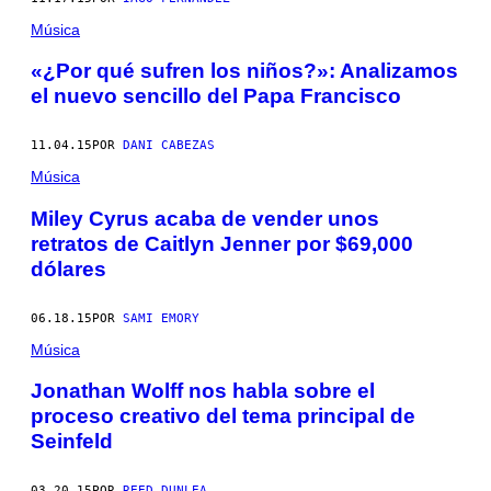
Música
«¿Por qué sufren los niños?»: Analizamos
el nuevo sencillo del Papa Francisco
11.04.15
POR
DANI CABEZAS
Música
Miley Cyrus acaba de vender unos
retratos de Caitlyn Jenner por $69,000
dólares
06.18.15
POR
SAMI EMORY
Música
Jonathan Wolff nos habla sobre el
proceso creativo del tema principal de
Seinfeld
03.20.15
POR
REED DUNLEA