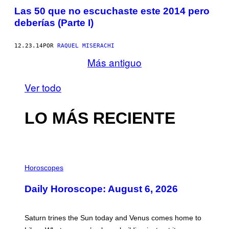
Las 50 que no escuchaste este 2014 pero
deberías (Parte I)
12.23.14
POR
RAQUEL MISERACHI
Más antiguo
Ver todo
LO MÁS RECIENTE
I
L
Horoscopes
L
U
Daily Horoscope: August 6, 2026
S
T
R
A
Saturn trines the Sun today and Venus comes home to
T
I