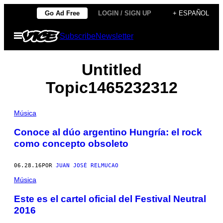
Saltar
Go Ad Free
LOGIN / SIGN UP
+ ESPAÑOL
al
Abrir
Subscribe
Newsletter
contenido
Menú
Untitled
Topic1465232312
Música
Conoce al dúo argentino Hungría: el rock
como concepto obsoleto
06.28.16
POR
JUAN JOSÉ RELMUCAO
Música
Este es el cartel oficial del Festival Neutral
2016