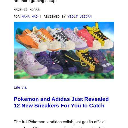
an entire gaming setup.
F
S
C
HACE 12 HORAS
O
POR
MAHA HAQ
| REVIEWED BY
YSOLT USIGAN
V
I
Life via
A
P
Pokemon and Adidas Just Revealed
O
K
12 New Sneakers For You to Catch
E
M
O
N
The full Pokemon x adidas collab just got its official
/