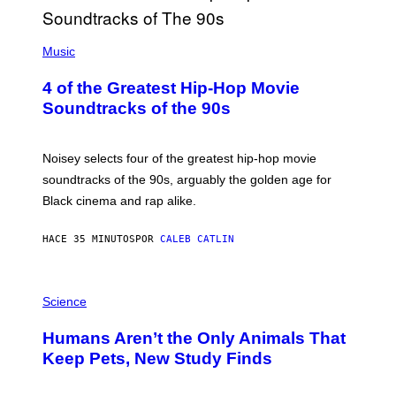
(
P
Music
H
O
4 of the Greatest Hip-Hop Movie
T
O
Soundtracks of the 90s
B
Y
P
O
Noisey selects four of the greatest hip-hop movie
O
soundtracks of the 90s, arguably the golden age for
L
A
Black cinema and rap alike.
R
N
A
HACE 35 MINUTOS
POR
CALEB CATLIN
L
/
G
P
A
H
Science
R
O
C
T
I
Humans Aren’t the Only Animals That
O
A
:
/
Keep Pets, New Study Finds
I
P
J
I
D
C