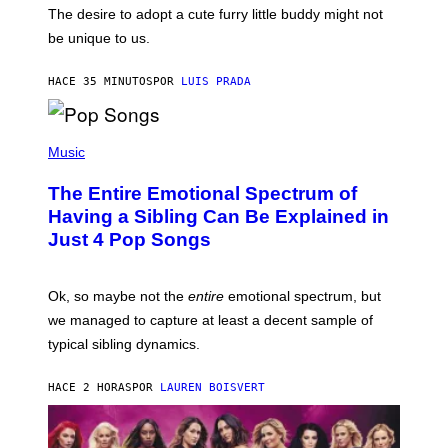
E
O
The desire to adopt a cute furry little buddy might not
M
T
be unique to us.
A
/
/
G
G
A
HACE 35 MINUTOS
POR
LUIS PRADA
E
M
T
M
T
A
Y
-
(
I
R
P
Music
M
A
H
A
P
O
The Entire Emotional Spectrum of
G
H
T
E
O
O
Having a Sibling Can Be Explained in
S
V
B
Just 4 Pop Songs
I
Y
A
J
G
O
E
H
Ok, so maybe not the
entire
emotional spectrum, but
T
A
T
L
we managed to capture at least a decent sample of
Y
E
I
typical sibling dynamics.
/
M
G
A
E
G
HACE 2 HORAS
POR
LAUREN BOISVERT
T
E
T
S
Y
)
I