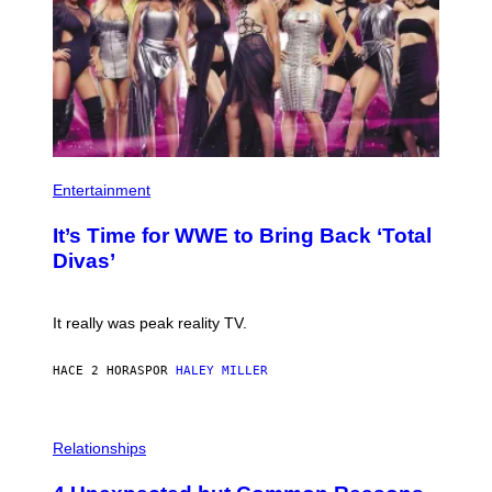
M
A
G
E
S
)
P
H
Entertainment
O
T
It’s Time for WWE to Bring Back ‘Total
O
:
Divas’
E
!
It really was peak reality TV.
HACE 2 HORAS
POR
HALEY MILLER
P
H
Relationships
O
T