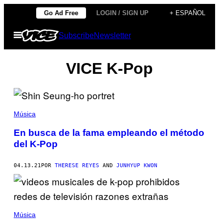
Saltar
Go Ad Free
LOGIN / SIGN UP
+ ESPAÑOL
al
Abrir
Subscribe
Newsletter
contenido
Menú
VICE K-Pop
Música
En busca de la fama empleando el método
del K-Pop
04.13.21
POR
THERESE REYES
AND
JUNHYUP KWON
Música