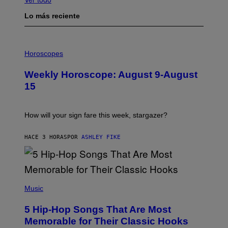
Lo más reciente
I
L
Horoscopes
L
U
Weekly Horoscope: August 9-August
S
T
15
R
A
T
I
How will your sign fare this week, stargazer?
O
N
B
HACE 3 HORAS
POR
ASHLEY FIKE
Y
R
E
E
S
(
A
P
Music
H
O
5 Hip-Hop Songs That Are Most
T
O
Memorable for Their Classic Hooks
B