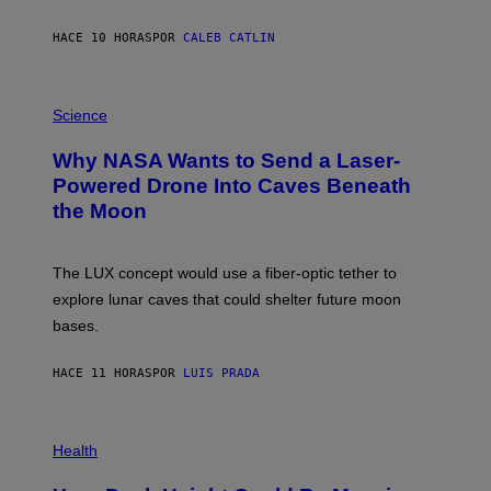
Y
S
HACE 10 HORAS
POR
CALEB CATLIN
T
E
V
E
P
G
H
Science
R
O
A
T
Why NASA Wants to Send a Laser-
N
O
I
:
Powered Drone Into Caves Beneath
T
N
the Moon
Z
A
/
S
W
A
I
;
The LUX concept would use a fiber-optic tether to
R
D
E
R
explore lunar caves that could shelter future moon
I
P
M
bases.
I
A
X
G
E
E
HACE 11 HORAS
POR
LUIS PRADA
L
)
/
G
E
P
T
H
Health
T
O
Y
T