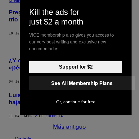
Música
Kill the ads for
Preguntas que nos quedaron tras ver al
trío lamiendo anos en un festival de EDM
just $2 a month
10.10.17
POR
JULIAN MORGANS
VICE membership also gives you access to
our very best writing and exclusive new
documentaries.
¿Y cómo se encuentra el señor de
«péguelo, péguelo»?
Support for $2
04.10.17
POR
VICE COLOMBIA
See All Membership Plans
Luis Suárez, guache y todo, pero puede
bajar un balón desde 35 metros de altura
Or, continue for free
11.04.16
POR
VICE COLOMBIA
Más antiguo
Ver todo