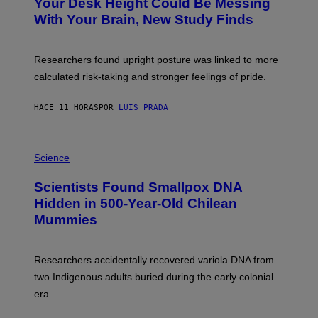
I
Your Desk Height Could Be Messing
O
M
:
With Your Brain, New Study Finds
A
B
G
A
E
T
S
U
Researchers found upright posture was linked to more
H
calculated risk-taking and stronger feelings of pride.
A
N
T
HACE 11 HORAS
POR
LUIS PRADA
O
K
E
R
A
/
M
Science
G
U
E
C
Scientists Found Smallpox DNA
T
H
T
,
Hidden in 500-Year-Old Chilean
Y
M
I
Mummies
U
M
C
A
H
G
O
Researchers accidentally recovered variola DNA from
E
L
S
D
two Indigenous adults buried during the early colonial
E
era.
R
C
H