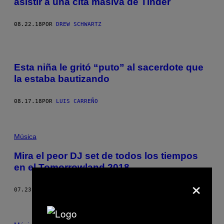
asistir a una cita masiva de Tinder
08.22.18
POR
DREW SCHWARTZ
Esta niña le gritó “puto” al sacerdote que
la estaba bautizando
08.17.18
POR
LUIS CARREÑO
Música
Mira el peor DJ set de todos los tiempos
en el Tomorrowland 2018
×
07.23.18
POR
NOISEY STAFF
AND
NOISEY