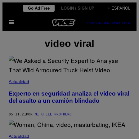
Saltar
Go Ad Free
LOGIN / SIGN UP
+ ESPAÑOL
al
Abrir
contenido
SUBSCRIBE
NEWSLETTER
Menú
video viral
Actualidad
Experto en seguridad analiza el video viral
del asalto a un camión blindado
05.11.21
POR
MITCHELL PROTHERO
Actualidad