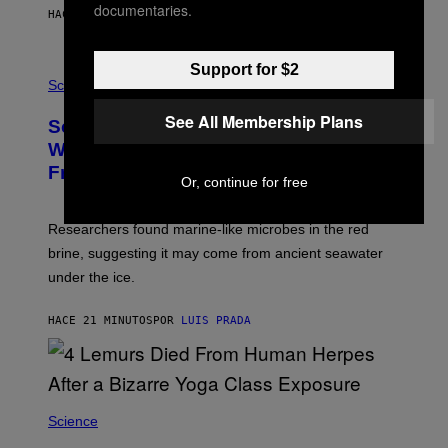
documentaries.
S
HACE 17 MINUTOS
POR
CALEB CATLIN
O
N
K
Support for $2
P
E
H
Science
M
O
P
T
See All Membership Plans
I
Scientists May Have Finally Found
O
N
:
Where Antarctica’s Blood Falls Comes
/
M
G
From
A
E
Or, continue for free
R
T
K
T
R
Y
Researchers found marine-like microbes in the red
A
I
L
M
brine, suggesting it may come from ancient seawater
S
A
under the ice.
T
G
O
E
N
S
HACE 21 MINUTOS
POR
LUIS PRADA
/
)
A
F
P
V
I
A
Science
G
E