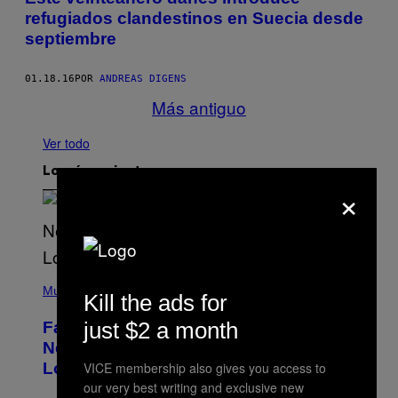
refugiados clandestinos en Suecia desde
septiembre
01.18.16
POR
ANDREAS DIGENS
Más antiguo
Ver todo
Lo más reciente
×
(
P
Music
Kill the ads for
H
O
just $2 a month
Fans Are Claiming Usher Skipped His
T
O
New York Performance and Sent in a
B
VICE membership also gives you access to
Lookalike Instead
Y
J
our very best writing and exclusive new
A