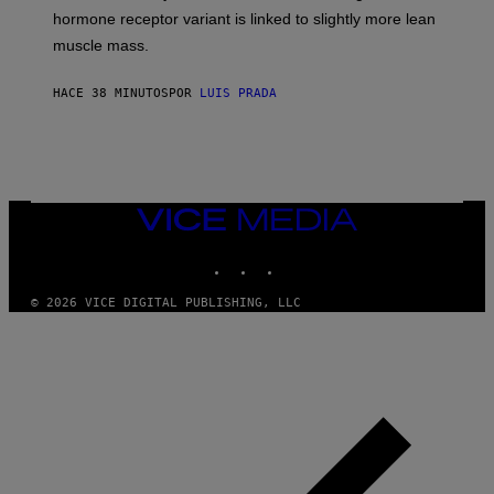
hormone receptor variant is linked to slightly more lean
muscle mass.
HACE 38 MINUTOS
POR
LUIS PRADA
VICE
MEDIA
INSTAGRAM
TIKTOK
YOUTUBE
© 2026 VICE DIGITAL PUBLISHING, LLC