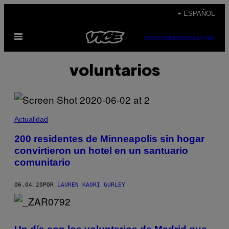
Saltar
+ ESPAÑOL
al
Abrir
contenido
SUBSCRIBE
NEWSLETTER
Menú
voluntarios
Actualidad
200 residentes de Minneapolis sin hogar
convirtieron un hotel en un santuario
comunitario
06.04.20
POR
LAUREN KAORI GURLEY