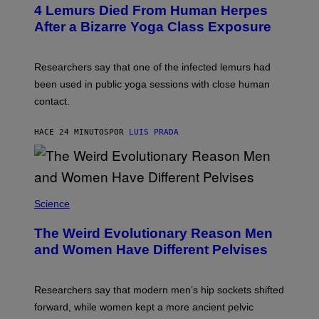
T
4 Lemurs Died From Human Herpes
T
After a Bizarre Yoga Class Exposure
Y
I
M
A
Researchers say that one of the infected lemurs had
G
E
been used in public yoga sessions with close human
S
contact.
HACE 24 MINUTOS
POR
LUIS PRADA
Science
The Weird Evolutionary Reason Men
and Women Have Different Pelvises
Researchers say that modern men’s hip sockets shifted
forward, while women kept a more ancient pelvic