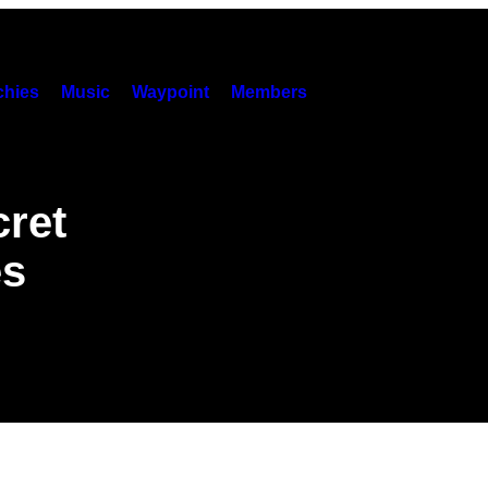
hies
Music
Waypoint
Members
cret
es