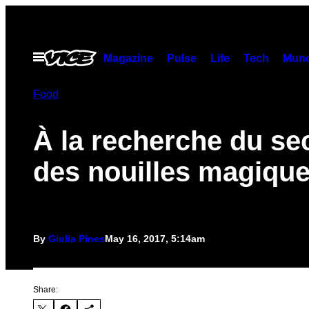
Skip
to
content
Open
Magazine
Pulse
Life
Tech
Munc
Menu
Food
À la recherche du se
des nouilles magiqu
By
Giulia Pines
May 16, 2017, 5:14am
Share: