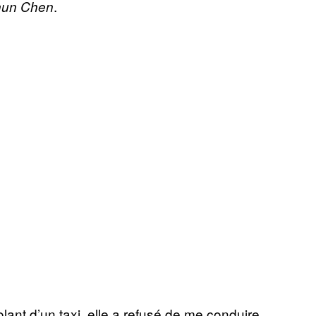
.
un Chen
lant d’un taxi, elle a refusé de me conduire