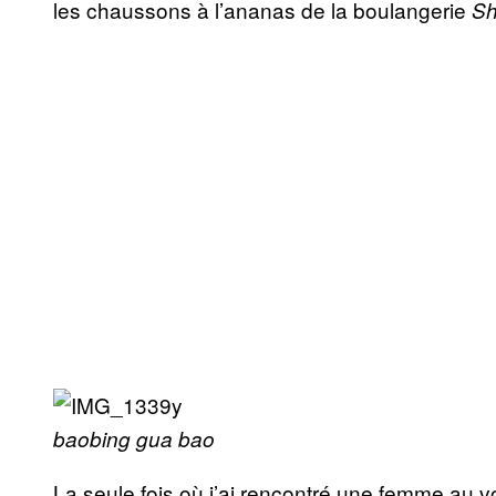
les chaussons à l’ananas de la boulangerie
Sh
baobing
gua bao
La seule fois où j’ai rencontré une femme au vo