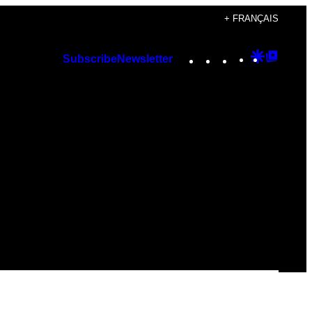
+ FRANÇAIS
Instagram
TikTok
YouTube
Google
Googl
Subscribe
Newsletter
Discover
Top
Posts