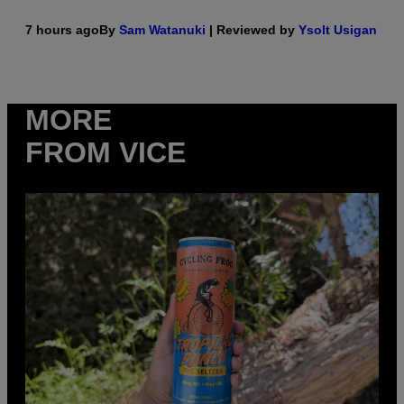
7 hours ago
By
Sam Watanuki
| Reviewed by
Ysolt Usigan
MORE
FROM VICE