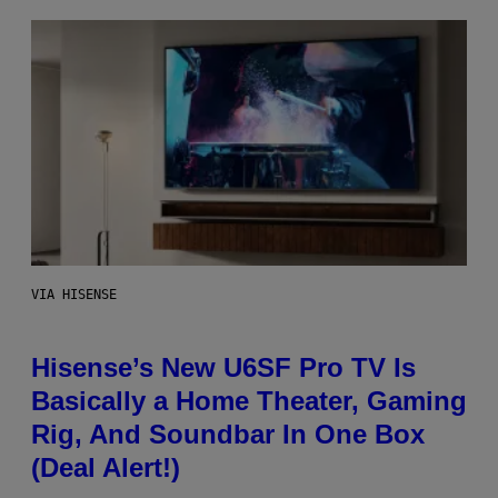
VIA HISENSE
Hisense’s New U6SF Pro TV Is
Basically a Home Theater, Gaming
Rig, And Soundbar In One Box
(Deal Alert!)