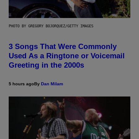
PHOTO BY GREGORY BOJORQUEZ/GETTY IMAGES
3 Songs That Were Commonly
Used As a Ringtone or Voicemail
Greeting in the 2000s
5 hours ago
By
Dan Milam