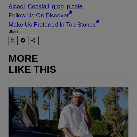
Alcool
Cocktail
grog
picole
Follow Us On Discover
Make Us Preferred In Top Stories
Share:
MORE
LIKE THIS