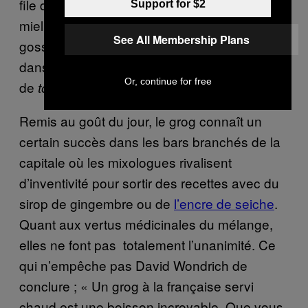
file du
(un mélange de
, de
tamagosake
sake
Support for $2
miel et d’œuf) aussi bien aux adultes qu’aux
See All Membership Plans
gosses pour lutter contre le rhume alors que
dans les pays anglo-saxons, on parlera plutôt
Or, continue for free
de
– en utilisant d’autres alcools forts.
toddy
Remis au goût du jour, le grog connaît un
certain succès dans les bars branchés de la
capitale où les mixologues rivalisent
d’inventivité pour sortir des recettes avec du
sirop de gingembre ou de
l’encre de seiche
.
Quant aux vertus médicinales du mélange,
elles ne font pas totalement l’unanimité. Ce
qui n’empêche pas David Wondrich de
conclure ; « Un grog à la française servi
chaud est une boisson incroyable. Que vous