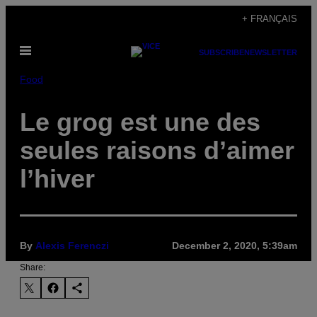
Skip
+ FRANÇAIS
to
Open
content
SUBSCRIBE
NEWSLETTER
Menu
Food
Le grog est une des
seules raisons d’aimer
l’hiver
By
Alexis Ferenczi
December 2, 2020, 5:39am
Share: