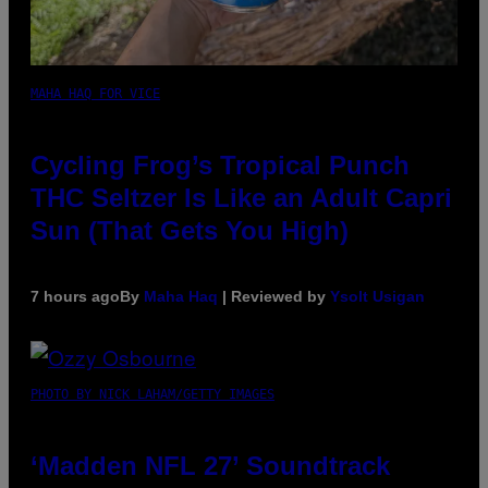
MAHA HAQ FOR VICE
Cycling Frog’s Tropical Punch
THC Seltzer Is Like an Adult Capri
Sun (That Gets You High)
7 hours ago
By
Maha Haq
| Reviewed by
Ysolt Usigan
PHOTO BY NICK LAHAM/GETTY IMAGES
‘Madden NFL 27’ Soundtrack