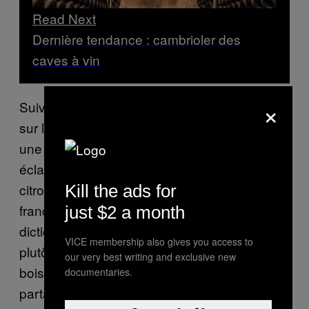
Read Next
Dernière tendance : cambrioler des
caves à vin
×
Suivant les voies maritimes pour s’installer
sur le sol Français, le cocktail y prend alors
une tournure un poil différente. Le rhum vient
éclabousser un mélange d’eau chaude, de
citron, de miel et parfois d’épices. Le grog à la
Kill the ads for
française, qui fait son entrée dans le
just $2 a month
dictionnaire de l’Académie en 1835, vient
VICE membership also gives you access to
plutôt s’inscrire dans la longue tradition des
our very best writing and exclusive new
boissons chaudes alcoolisées que se
documentaries.
partagent différentes cultures : au Japon, on