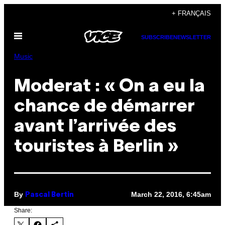
Skip
+ FRANÇAIS
to
Open
content
SUBSCRIBE
NEWSLETTER
Menu
Music
Moderat : « On a eu la
chance de démarrer
avant l’arrivée des
touristes à Berlin »
By
March 22, 2016, 6:45am
Pascal Bertin
Share: