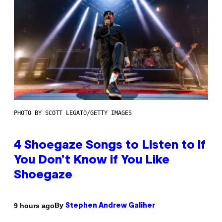
PHOTO BY SCOTT LEGATO/GETTY IMAGES
4 Shoegaze Songs to Listen to if
You Don’t Know if You Like
Shoegaze
By
9 hours ago
Stephen Andrew Galiher