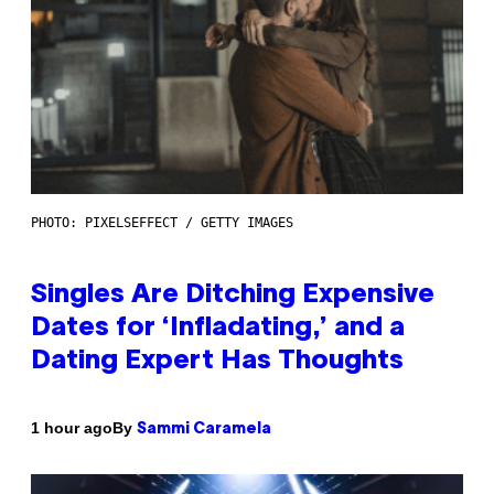
PHOTO: PIXELSEFFECT / GETTY IMAGES
Singles Are Ditching Expensive
Dates for ‘Infladating,’ and a
Dating Expert Has Thoughts
By
1 hour ago
Sammi Caramela