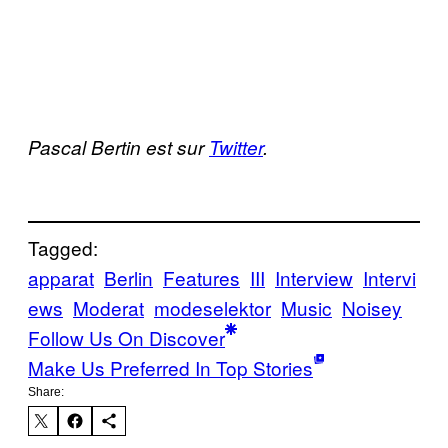
Pascal Bertin est sur
Twitter
.
Tagged:
apparat
Berlin
Features
III
Interview
Intervi
ews
Moderat
modeselektor
Music
Noisey
Follow Us On Discover
Make Us Preferred In Top Stories
Share: