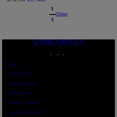
05.30.17
BY
WILL MAGEE
1
Older
4
VICE
MEDIA
INSTAGRAM
TIKTOK
YOUTUBE
ABOUT
ACCESSIBILITY
PRIVACY POLICY
TERMS OF USE
SECURITY POLICY
FULFILLMENT POLICY