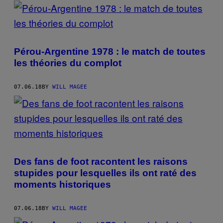
POSTS
BY
THIS
Pérou-Argentine 1978 : le match de toutes
AUTHOR
les théories du complot
07.06.18
BY
WILL MAGEE
Des fans de foot racontent les raisons
stupides pour lesquelles ils ont raté des
moments historiques
07.06.18
BY
WILL MAGEE