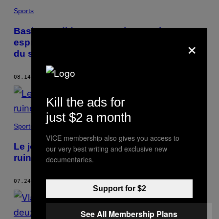
Sports
Baskets Adidas, sweats à capuche et
×
esprit de bande : les recettes du succès
du style casual
08.14.17
BY
WILL MAGEE
Kill the ads for
just $2 a month
Sports
VICE membership also gives you access to
Le jour où le “boucher de Bilbao” a failli
our very best writing and exclusive new
ruiner la carrière de Maradona
documentaries.
07.24.17
BY
WILL MAGEE
Support for $2
See All Membership Plans