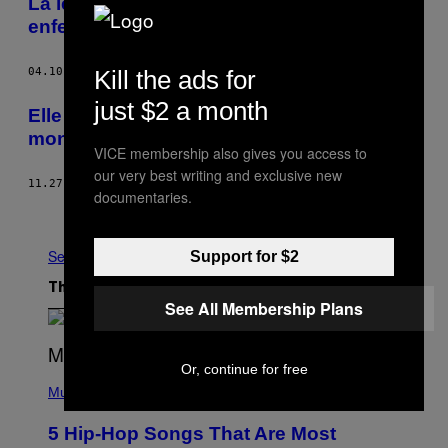
La lente et douloureuse descente aux
enfers de Lady Gaga
Kill the ads for
04.10.14
BY
KAT GEORGE
just $2 a month
Elle s’appelait Wendy O. Williams, et c’était
mon type de meuf
VICE membership also gives you access to
our very best writing and exclusive new
11.27.13
BY
J BENNETT
documentaries.
Older
See All
Support for $2
The Latest
See All Membership Plans
Or, continue for free
(
P
Music
H
O
5 Hip-Hop Songs That Are Most
T