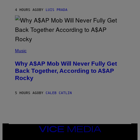
C
H
4 HOURS AGO
BY
LUIS PRADA
I
L
E
A
N
M
U
M
(
M
P
Music
Y
H
T
O
H
Why A$AP Mob Will Never Fully Get
T
A
O
Back Together, According to A$AP
N
B
T
Rocky
Y
H
N
O
O
S
A
5 HOURS AGO
BY
CALEB CATLIN
E
M
I
G
N
A
Q
L
U
A
E
I
S
/
T
VICE
G
I
MEDIA
E
O
T
INSTAGRAM
TIKTOK
YOUTUBE