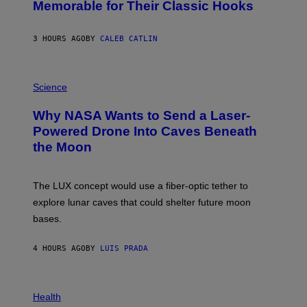
O
Memorable for Their Classic Hooks
B
Y
S
3 HOURS AGO
BY
CALEB CATLIN
T
E
V
E
P
G
H
Science
R
O
A
T
Why NASA Wants to Send a Laser-
N
O
I
:
Powered Drone Into Caves Beneath
T
N
the Moon
Z
A
/
S
W
A
I
;
The LUX concept would use a fiber-optic tether to
R
D
E
R
explore lunar caves that could shelter future moon
I
P
M
bases.
I
A
X
G
E
E
4 HOURS AGO
BY
LUIS PRADA
L
)
/
G
E
P
T
H
Health
T
O