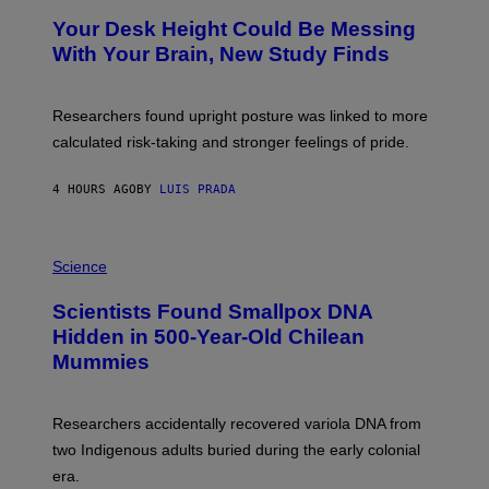
Y
T
I
Your Desk Height Could Be Messing
O
M
:
With Your Brain, New Study Finds
A
B
G
A
E
T
S
U
Researchers found upright posture was linked to more
H
calculated risk-taking and stronger feelings of pride.
A
N
T
4 HOURS AGO
BY
LUIS PRADA
O
K
E
R
A
/
M
Science
G
U
E
C
Scientists Found Smallpox DNA
T
H
T
,
Hidden in 500-Year-Old Chilean
Y
M
I
Mummies
U
M
C
A
H
G
O
Researchers accidentally recovered variola DNA from
E
L
S
D
two Indigenous adults buried during the early colonial
E
era.
R