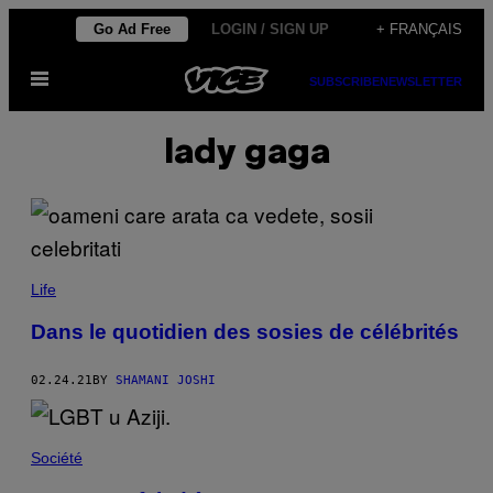
Skip
Go Ad Free
LOGIN / SIGN UP
+ FRANÇAIS
to
Open
content
SUBSCRIBE
NEWSLETTER
Menu
lady gaga
Life
Dans le quotidien des sosies de célébrités
02.24.21
BY
SHAMANI JOSHI
Société