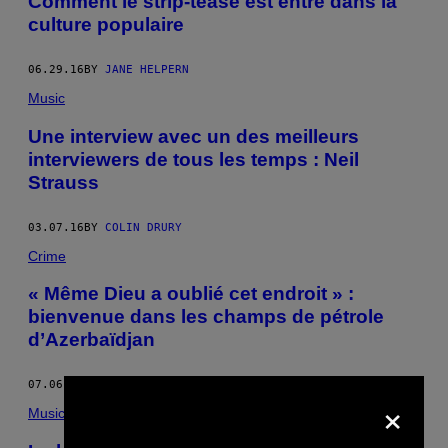
Comment le strip-tease est entré dans la
culture populaire
06.29.16
BY
JANE HELPERN
Music
Une interview avec un des meilleurs
interviewers de tous les temps : Neil
Strauss
03.07.16
BY
COLIN DRURY
Crime
« Même Dieu a oublié cet endroit » :
bienvenue dans les champs de pétrole
d’Azerbaïdjan
07.06.15
BY
ANDREW CONNELLY
×
Music