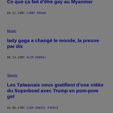
Ce que ça fait d’être gay au Myanmar
04.11.19
BY
LIBBY HOGAN
Music
lady gaga a changé le monde, la preuve
par dix
06.14.18
BY
ALIM KHERAJ
Sports
Les Taïwanais nous gratifient d’une vidéo
du Superbowl avec Trump en pom-pom
girl
02.06.17
BY
LIAM DANIEL PIERCE