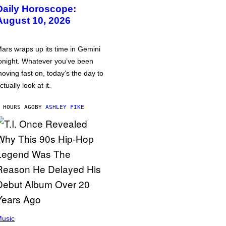
Daily Horoscope:
August 10, 2026
ars wraps up its time in Gemini
onight. Whatever you’ve been
oving fast on, today’s the day to
ctually look at it.
 HOURS AGO
BY
ASHLEY FIKE
usic