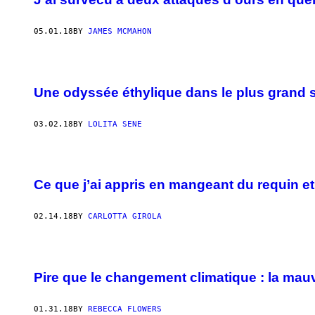
05.01.18
BY
JAMES MCMAHON
Une odyssée éthylique dans le plus grand s
03.02.18
BY
LOLITA SENE
Ce que j’ai appris en mangeant du requin et
02.14.18
BY
CARLOTTA GIROLA
Pire que le changement climatique : la mau
01.31.18
BY
REBECCA FLOWERS