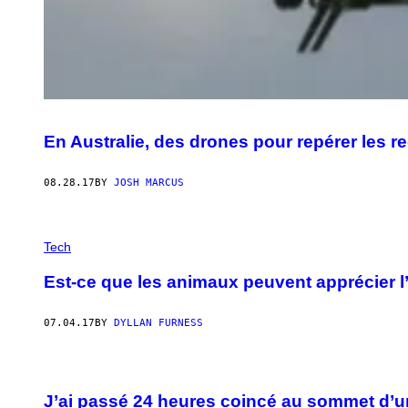
En Australie, des drones pour repérer les r
08.28.17
BY
JOSH MARCUS
Tech
Est-ce que les animaux peuvent apprécier l’
07.04.17
BY
DYLLAN FURNESS
J’ai passé 24 heures coincé au sommet d’