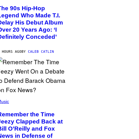
The 90s Hip-Hop
Legend Who Made T.I.
Delay His Debut Album
Over 20 Years Ago: ‘I
Definitely Conceded’
 HOURS AGO
BY
CALEB CATLIN
usic
Remember the Time
Jeezy Clapped Back at
Bill O’Reilly and Fox
News in Defense of