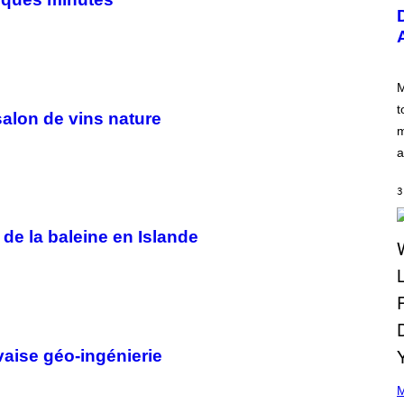
U
S
T
R
A
T
I
M
O
t
N
alon de vins nature
B
m
Y
a
R
E
E
3
S
A
.
 de la baleine en Islande
vaise géo-ingénierie
(
P
M
H