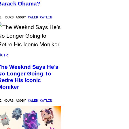
Barack Obama?
1 HOURS AGO
BY
CALEB CATLIN
usic
The Weeknd Says He’s
No Longer Going To
Retire His Iconic
Moniker
2 HOURS AGO
BY
CALEB CATLIN