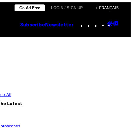
Go Ad Free
LOGIN / SIGN UP
+ FRANÇAIS
Instagram
TikTok
YouTube
Google
Goog
Subscribe
Newsletter
Discove
Top
Posts
ee All
The Latest
oroscopes