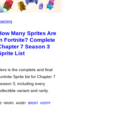
Gaming
How Many Sprites Are
in Fortnite? Complete
Chapter 7 Season 3
Sprite List
ere is the complete and final
ortnite Sprite list for Chapter 7
eason 3, including every
ollectible variant and rarity.
3 HOURS AGO
BY
BRENT KOEPP