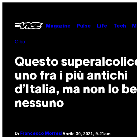
Vai
al
contenuto
Apri
Magazine
Pulse
Life
Tech
M
il
menu
Cibo
Questo superalcolic
uno fra i più antichi
d’Italia, ma non lo b
nessuno
Di
Aprile 30, 2021, 9:21am
Francesco Morresi