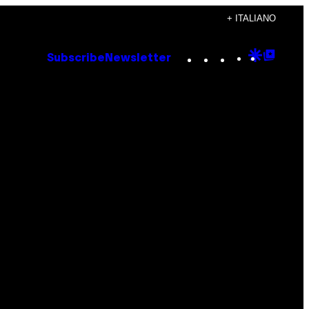
+ ITALIANO
Instagram
TikTok
YouTube
Google
Goog
Subscribe
Newsletter
Discove
Top
Posts