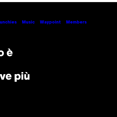
unchies
Music
Waypoint
Members
o è
eve più