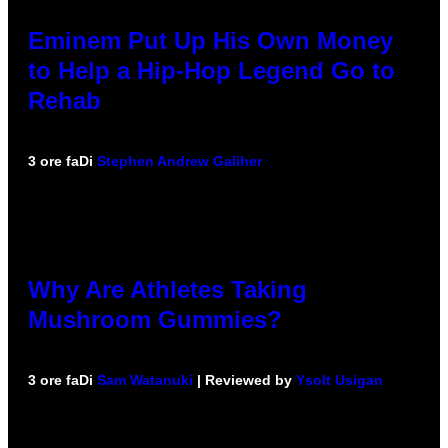
Eminem Put Up His Own Money
to Help a Hip-Hop Legend Go to
Rehab
3 ore fa
Di
Stephen Andrew Galiher
Why Are Athletes Taking
Mushroom Gummies?
3 ore fa
Di
Sam Watanuki
| Reviewed by
Ysolt Usigan