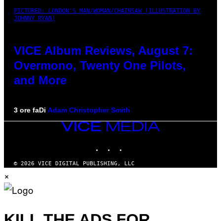
PICTURED: LONDON'S MAN/WOMAN/CHAINSAW (ILLUSTRATION BY
JOHNNY RYAN)
VICE Album Reviews, August 7:
Overmono, Twenty One Pilots,
and More
3 ore fa
Di
Adam Christopher Smith
VICE
MEDIA
INSTAGRAM
TIKTOK
YOUTUBE
© 2026 VICE DIGITAL PUBLISHING, LLC
×
KILL THE ADS FOR