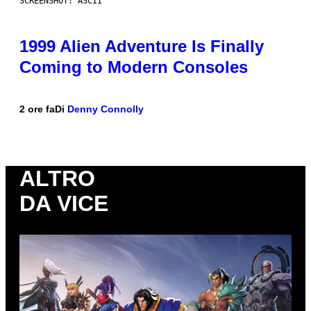
SCREENSHOT: ASCII
1999 Alien Adventure Is Finally
Coming to Modern Consoles
2 ore fa
Di
Denny Connolly
ALTRO
DA VICE