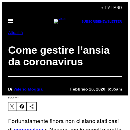
Vai
+ ITALIANO
al
Apri
contenuto
SUBSCRIBE
NEWSLETTER
il
menu
Attualità
Come gestire l’ansia
da coronavirus
Di
Valerio Moggia
Febbraio 26, 2020, 6:35am
Share:
Fortunatamente finora non ci siano stati casi
di
coronavirus
a Novara, ma in questi giorni la