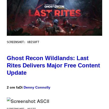
SCREENSHOT: UBISOFT
Ghost Recon Wildlands: Last
Rites Delivers Major Free Content
Update
2 ore fa
Di
Denny Connolly