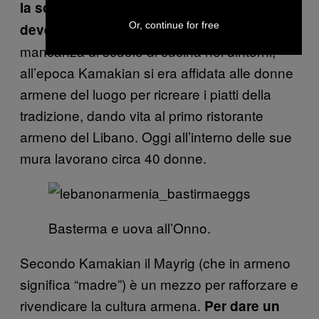
la scena gastronomica armena libanese
Or, continue for free
Nonostante la
deve la sua fortuna.
mancanza di scuole di cucina nei dintorni,
all’epoca Kamakian si era affidata alle donne
armene del luogo per ricreare i piatti della
tradizione, dando vita al primo ristorante
armeno del Libano. Oggi all’interno delle sue
mura lavorano circa 40 donne.
Basterma e uova all’Onno.
Secondo Kamakian il Mayrig (che in armeno
significa “madre”) è un mezzo per rafforzare e
rivendicare la cultura armena.
Per dare un