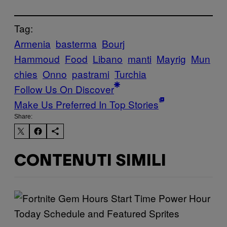
Tag:
Armenia
basterma
Bourj
Hammoud
Food
Libano
manti
Mayrig
Mun
chies
Onno
pastrami
Turchia
Follow Us On Discover
Make Us Preferred In Top Stories
Share:
CONTENUTI SIMILI