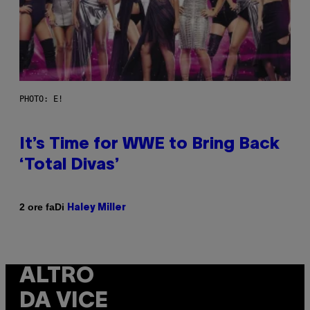
PHOTO: E!
It’s Time for WWE to Bring Back
‘Total Divas’
Di
2 ore fa
Haley Miller
ALTRO
DA VICE