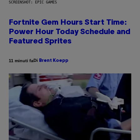
SCREENSHOT: EPIC GAMES
Fortnite Gem Hours Start Time:
Power Hour Today Schedule and
Featured Sprites
Di
11 minuti fa
Brent Koepp