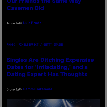
Our Friends the Same Way
Cavemen Did
Di
4 ore fa
Luis Prada
PHOTO: PIXELSEFFECT / GETTY IMAGES
Singles Are Ditching Expensive
Dates for ‘Infladating,’ and a
Dating Expert Has Thoughts
Di
5 ore fa
Sammi Caramela