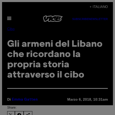
Vai
+ ITALIANO
al
Apri
contenuto
SUBSCRIBE
NEWSLETTER
il
menu
Cibo
Gli armeni del Libano
che ricordano la
propria storia
attraverso il cibo
Di
Marzo 6, 2018, 10:31am
Emma Gatten
Share: