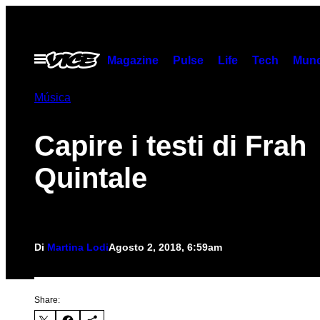
Vai
al
contenuto
Apri
Magazine
Pulse
Life
Tech
Munc
il
menu
Música
Capire i testi di Frah
Quintale
Di
Martina Lodi
Agosto 2, 2018, 6:59am
Share: