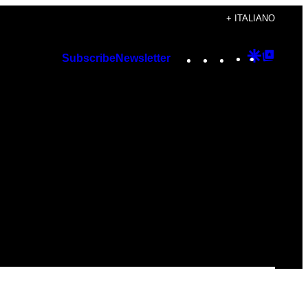
+ ITALIANO
Instagram
TikTok
YouTube
Google
Googl
Subscribe
Newsletter
Discover
Top
Posts