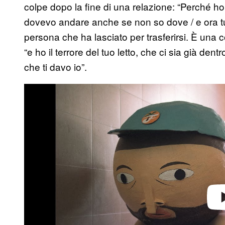
colpe dopo la fine di una relazione: “Perché ho 
dovevo andare anche se non so dove / e ora tu 
persona che ha lasciato per trasferirsi. È una 
“e ho il terrore del tuo letto, che ci sia già dentr
che ti davo io”.
P
l
a
y
v
i
d
e
o