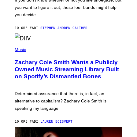
T
S
you want to figure it out, these four bands might help
T
L
you decide.
E
G
A
10 ORE FA
DI
STEPHEN ANDREW GALIHER
T
O
/
(
G
P
Music
E
H
T
O
T
Zachary Cole Smith Wants a Publicly
T
Y
O
I
Owned Music Streaming Library Built
B
M
on Spotify’s Dismantled Bones
Y
A
R
G
O
E
B
S
Determined assurance that there is, in fact, an
E
R
alternative to capitalism? Zachary Cole Smith is
T
speaking my language.
O
P
A
10 ORE FA
DI
LAUREN BOISVERT
N
U
C
C