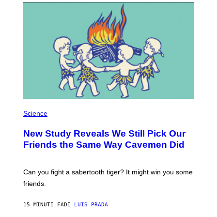
P
H
Science
O
T
New Study Reveals We Still Pick Our
O
:
Friends the Same Way Cavemen Did
C
S
A
-
Can you fight a sabertooth tiger? It might win you some
P
friends.
R
I
N
15 MINUTI FA
DI
LUIS PRADA
T
S