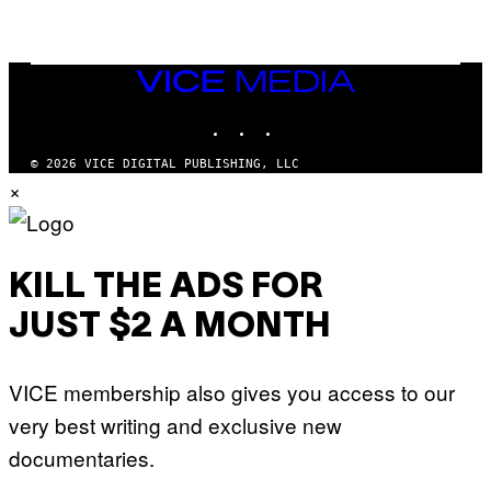
I
A
N
W
VICE
A
MEDIA
L
D
INSTAGRAM
TIKTOK
YOUTUBE
I
E
/
© 2026 VICE DIGITAL PUBLISHING, LLC
G
×
E
T
T
Y
I
M
KILL THE ADS FOR
A
G
JUST $2 A MONTH
E
S
VICE membership also gives you access to our
very best writing and exclusive new
documentaries.