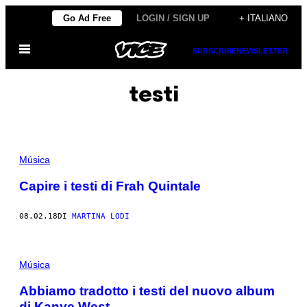
Vai
Go Ad Free
LOGIN / SIGN UP
+ ITALIANO
al
Apri
contenuto
SUBSCRIBE
NEWSLETTER
il
menu
testi
Música
Capire i testi di Frah Quintale
08.02.18
DI
MARTINA LODI
Música
Abbiamo tradotto i testi del nuovo album
di Kanye West