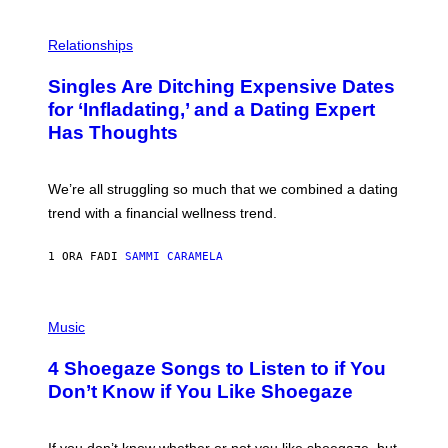
T
O
P
C
H
Relationships
K
O
/
T
Singles Are Ditching Expensive Dates
G
O
E
:
for ‘Infladating,’ and a Dating Expert
T
P
T
Has Thoughts
I
Y
X
I
E
M
L
We’re all struggling so much that we combined a dating
A
S
G
E
trend with a financial wellness trend.
E
F
S
F
E
1 ORA FA
DI
SAMMI CARAMELA
C
T
/
P
G
H
Music
E
O
T
T
T
4 Shoegaze Songs to Listen to if You
O
Y
B
I
Don’t Know if You Like Shoegaze
Y
M
S
A
C
G
O
If you don’t know whether or not you like shoegaze, but
E