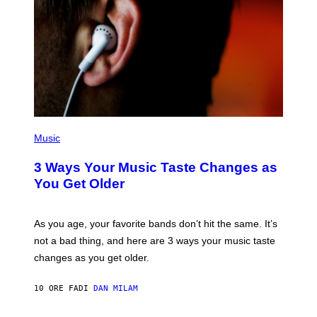
I
–
C
O
R
B
I
S
/
C
O
R
P
B
H
Music
I
O
S
T
3 Ways Your Music Taste Changes as
V
O
I
I
You Get Older
A
L
G
L
E
U
T
S
As you age, your favorite bands don’t hit the same. It’s
T
T
not a bad thing, and here are 3 ways your music taste
Y
R
I
A
changes as you get older.
M
T
A
I
G
O
10 ORE FA
DI
DAN MILAM
E
N
S
B
)
Y