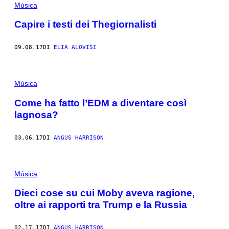
Música
Capire i testi dei Thegiornalisti
09.08.17
DI
ELIA ALOVISI
Música
Come ha fatto l’EDM a diventare così
lagnosa?
03.06.17
DI
ANGUS HARRISON
Música
Dieci cose su cui Moby aveva ragione,
oltre ai rapporti tra Trump e la Russia
02.17.17
DI
ANGUS HARRISON