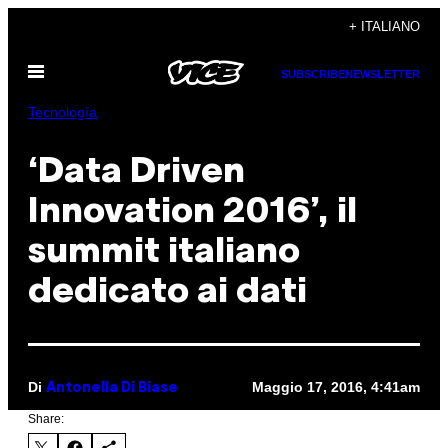
Vai
+ ITALIANO
al
Apri
contenuto
SUBSCRIBE
NEWSLETTER
il
menu
Tecnología
‘Data Driven
Innovation 2016’, il
summit italiano
dedicato ai dati
Di
Maggio 17, 2016, 4:41am
Antonella Di Biase
Share: