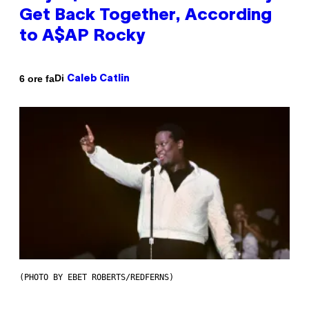
Get Back Together, According
to A$AP Rocky
Di
6 ore fa
Caleb Catlin
(PHOTO BY EBET ROBERTS/REDFERNS)