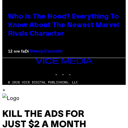
Who Is The Hood? Everything To
Know About The Newest Marvel
Rivals Character
Di
12 ore fa
Denny Connolly
VICE
MEDIA
INSTAGRAM
TIKTOK
YOUTUBE
© 2026 VICE DIGITAL PUBLISHING, LLC
×
KILL THE ADS FOR
JUST $2 A MONTH