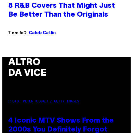
8 R&B Covers That Might Just
Be Better Than the Originals
Di
7 ore fa
Caleb Catlin
ALTRO
DA VICE
PHOTO: PETER KRAMER / GETTY IMAGES
4 Iconic MTV Shows From the
2000s You Definitely Forgot