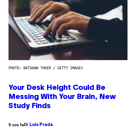
PHOTO: BATUHAN TOKER / GETTY IMAGES
Your Desk Height Could Be
Messing With Your Brain, New
Study Finds
Di
5 ore fa
Luis Prada