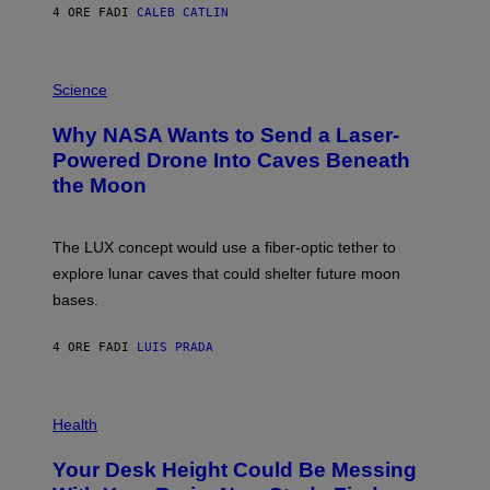
S
4 ORE FA
DI
CALEB CATLIN
T
E
V
E
P
G
H
Science
R
O
A
T
Why NASA Wants to Send a Laser-
N
O
I
:
Powered Drone Into Caves Beneath
T
N
the Moon
Z
A
/
S
W
A
I
;
The LUX concept would use a fiber-optic tether to
R
D
E
R
explore lunar caves that could shelter future moon
I
P
M
bases.
I
A
X
G
E
E
4 ORE FA
DI
LUIS PRADA
L
)
/
G
E
P
T
H
Health
T
O
Y
T
I
Your Desk Height Could Be Messing
O
M
: