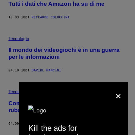
Tutti i dati che Amazon ha su di me
10.03.18
DI
RICCARDO COLUCCINI
Tecnología
Il mondo dei videogiochi è in una guerra
per le informazioni
04.19.18
DI
DAVIDE MANCINI
×
Tecnología
Come sapere se Cambridge Analytica ha
rubato i tuoi dati
04.09.18
DI
CHRISTIANNA SILVA
Kill the ads for