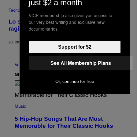
just $2 a month
Tecnología
VICE membership also gives you access to
Lo scandalo Cambridge Analytica è l’unica
our very best writing and exclusive new
ragione per cui Facebook esiste
documentaries.
03.20.18
DI
JASON KOEBLER
Support for $2
Meno recenti
See All Membership Plans
Vedi tutti
Gli Ultimi Articoli
Or, continue for free
(
P
Music
H
O
5 Hip-Hop Songs That Are Most
T
O
Memorable for Their Classic Hooks
B
Y