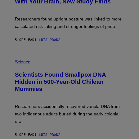
With Your Brain, New Study Finds
A
B
G
A
E
T
S
U
Researchers found upright posture was linked to more
H
calculated risk-taking and stronger feelings of pride.
A
N
T
5 ORE FA
DI
LUIS PRADA
O
K
E
R
A
/
M
Science
G
U
E
C
Scientists Found Smallpox DNA
T
H
T
,
Hidden in 500-Year-Old Chilean
Y
M
I
Mummies
U
M
C
A
H
G
O
Researchers accidentally recovered variola DNA from
E
L
S
D
two Indigenous adults buried during the early colonial
E
era.
R
C
H
5 ORE FA
DI
LUIS PRADA
I