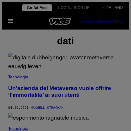
Vai
Go Ad Free
LOGIN / SIGN UP
+ ITALIANO
al
Apri
contenuto
SUBSCRIBE
NEWSLETTER
il
menu
dati
Tecnología
Un’azienda del Metaverso vuole offrire
‘l’immortalità’ ai suoi utenti
04.20.22
DI
MAXWELL STRACHAN
Tecnología