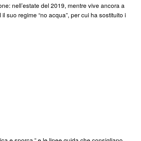
ione: nell’estate del 2019, mentre vive ancora a
 il suo regime “no acqua”, per cui ha sostituito i
ica e sporca,” e le linee guida che consigliano