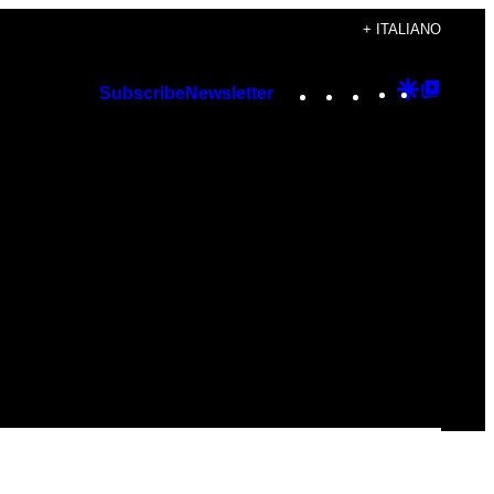
+ ITALIANO
Instagram
TikTok
YouTube
Google
Googl
Subscribe
Newsletter
Discover
Top
Posts