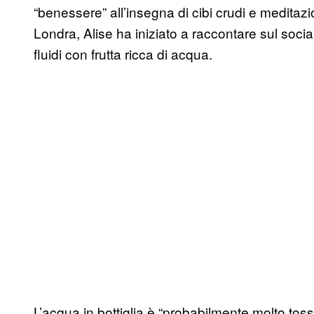
“benessere” all’insegna di cibi crudi e meditaz
Londra, Alise ha iniziato a raccontare sul social
fluidi con frutta ricca di acqua.
L’acqua in bottiglia è “probabilmente molto toss