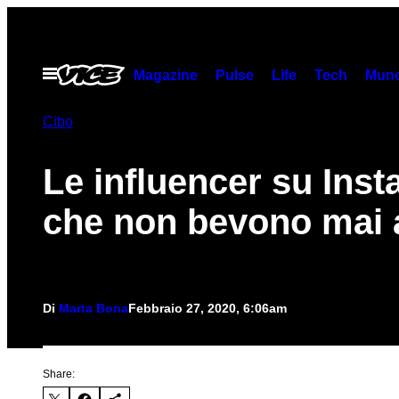
Vai
al
contenuto
Apri
Magazine
Pulse
Life
Tech
Munc
il
menu
Cibo
Le influencer su Ins
che non bevono mai
Di
Marta Bona
Febbraio 27, 2020, 6:06am
Share: