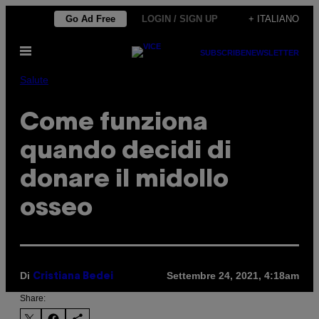
Vai
Go Ad Free
LOGIN / SIGN UP
+ ITALIANO
al
Apri
contenuto
SUBSCRIBE
NEWSLETTER
il
menu
Salute
Come funziona
quando decidi di
donare il midollo
osseo
Di
Settembre 24, 2021, 4:18am
Cristiana Bedei
Share: