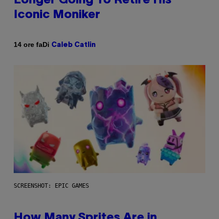
Longer Going To Retire His
Iconic Moniker
Di
14 ore fa
Caleb Catlin
SCREENSHOT: EPIC GAMES
How Many Sprites Are in