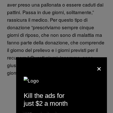
aver preso una pallonata o essere caduti dai
pattini. Passa in due giorni, solitamente,”
rassicura il medico. Per questo tipo di
donazione “prescriviamo sempre cinque
giorni di riposo, che non sono di malattia ma
fanno parte della donazione, che comprende
il giorno del prelievo e i giorni previsti per il
recupero.” Questi giorni, insomma, sono
×
giustificati (e riconosciuti come regolari
giornate retribuite) a
scuola
e a
lavoro
.
Kill the ads for
just $2 a month