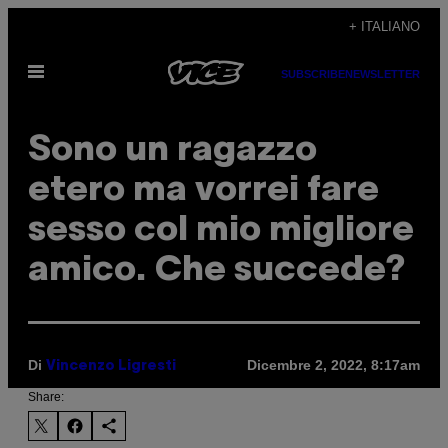
Vai
+ ITALIANO
al
Apri
contenuto
SUBSCRIBE
NEWSLETTER
il
menu
Sono un ragazzo
etero ma vorrei fare
sesso col mio migliore
amico. Che succede?
Di
Dicembre 2, 2022, 8:17am
Vincenzo Ligresti
Share: