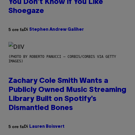
You Don’t Know if You Like
Shoegaze
Di
5 ore fa
Stephen Andrew Galiher
(PHOTO BY ROBERTO PANUCCI – CORBIS/CORBIS VIA GETTY
IMAGES)
Zachary Cole Smith Wants a
Publicly Owned Music Streaming
Library Built on Spotify’s
Dismantled Bones
Di
5 ore fa
Lauren Boisvert