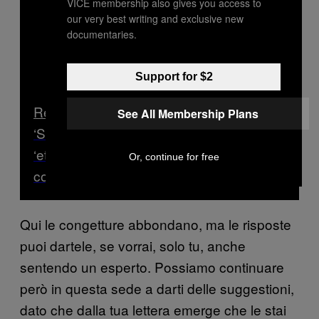
VICE membership also gives you access to
our very best writing and exclusive new
documentaries.
Support for $2
Read Next
See All Membership Plans
‘Sono bisessuale?’: Guida per donne
‘etero’ che vogliono esplorare il sesso
Or, continue for free
con altre donne
Qui le congetture abbondano, ma le risposte
puoi dartele, se vorrai, solo tu, anche
sentendo un esperto. Possiamo continuare
però in questa sede a darti delle suggestioni,
dato che dalla tua lettera emerge che le stai