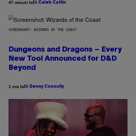
Di
47 minuti fa
Caleb Catlin
SCREENSHOT: WIZARDS OF THE COAST
Dungeons and Dragons – Every
New Tool Announced for D&D
Beyond
Di
1 ora fa
Denny Connolly