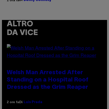
Denny Connolly
ALTRO
DA VICE
Welsh Man Arrested After
Standing on a Hospital Roof
Dressed as the Grim Reaper
Di
2 ore fa
Luis Prada