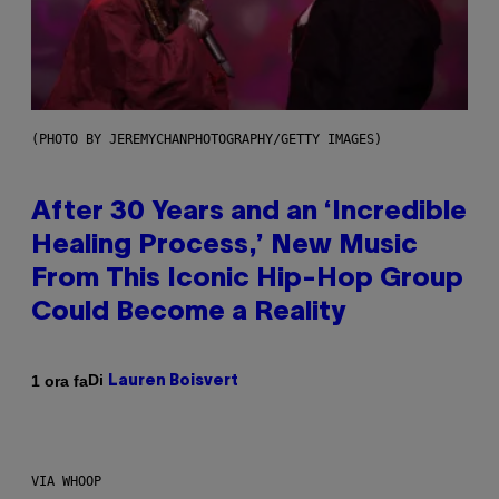
(PHOTO BY JEREMYCHANPHOTOGRAPHY/GETTY IMAGES)
After 30 Years and an ‘Incredible
Healing Process,’ New Music
From This Iconic Hip-Hop Group
Could Become a Reality
Di
1 ora fa
Lauren Boisvert
VIA WHOOP