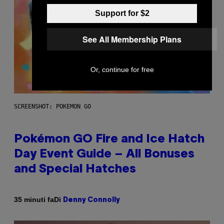
Support for $2
See All Membership Plans
Or, continue for free
SCREENSHOT: POKEMON GO
Pokémon GO Fire and Ice Hatch
Day Event Guide – All Bonuses
and Special Hatches
Di
35 minuti fa
Denny Connolly