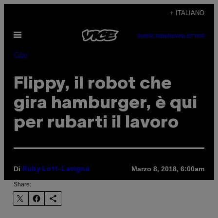
Vai
+ ITALIANO
al
Apri
contenuto
SUBSCRIBE
NEWSLETTER
il
menu
Cibo
Flippy, il robot che
gira hamburger, è qui
per rubarti il lavoro
Di
Marzo 8, 2018, 6:00am
Ruby Lott-Lavigna
Share: