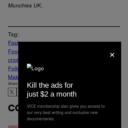
Munchies UK.
Tag:
Fast
×
Food
Food
hamburger
Munchies
robot
Te
cnologia
Follow Us On Discover
Make Us Preferred In Top Stories
Kill the ads for
Share:
just $2 a month
VICE membership also gives you access to
CONTENUTI SIMILI
our very best writing and exclusive new
documentaries.