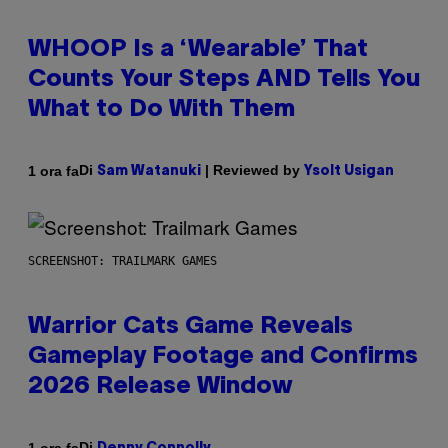
WHOOP Is a ‘Wearable’ That
Counts Your Steps AND Tells You
What to Do With Them
Di
| Reviewed by
1 ora fa
Sam Watanuki
Ysolt Usigan
SCREENSHOT: TRAILMARK GAMES
Warrior Cats Game Reveals
Gameplay Footage and Confirms
2026 Release Window
Di
1 ora fa