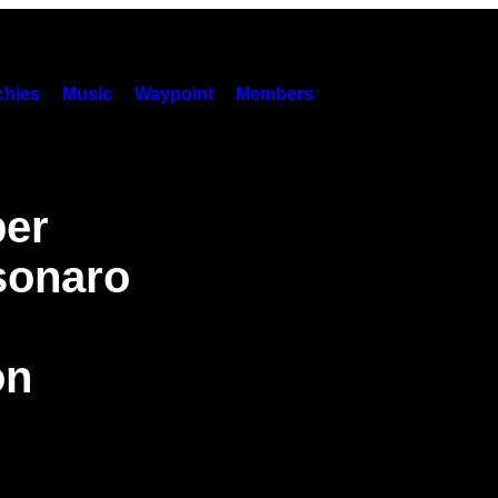
hies
Music
Waypoint
Members
per
sonaro
on