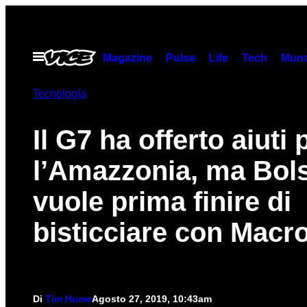
Vai
al
contenuto
Apri
Magazine
Pulse
Life
Tech
Munc
il
menu
Tecnología
Il G7 ha offerto aiuti 
l’Amazzonia, ma Bol
vuole prima finire di
bisticciare con Macr
Di
Tim Hume
Agosto 27, 2019, 10:43am