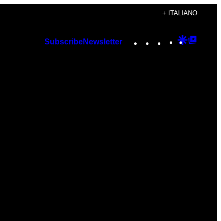
+ ITALIANO
Instagram
TikTok
YouTube
Google
Googl
Subscribe
Newsletter
Discover
Top
Posts