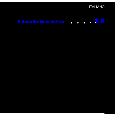
+ ITALIANO
Instagram
TikTok
YouTube
Google
Goog
Subscribe
Newsletter
Discove
Top
Posts