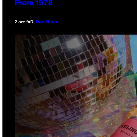
From 1978
Di
2 ore fa
Dan Milam