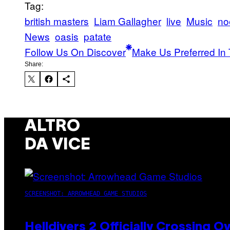
Tag:
british masters
Liam Gallagher
live
Music
no
News
oasis
patate
Follow Us On Discover
Make Us Preferred In 
Share:
ALTRO
DA VICE
SCREENSHOT: ARROWHEAD GAME STUDIOS
Helldivers 2 Officially Crossing