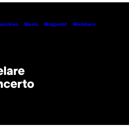
unchies
Music
Waypoint
Members
elare
ncerto