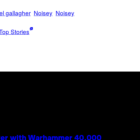
el gallagher
Noisey
Noisey
Top Stories
 Over with Warhammer 40,000