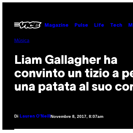
Vai
al
contenuto
Apri
Magazine
Pulse
Life
Tech
M
il
menu
Música
Liam Gallagher ha
convinto un tizio a p
una patata al suo co
Di
Novembre 8, 2017, 8:07am
Lauren O'Neill