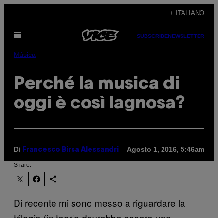
Vai
+ ITALIANO
al
Apri
contenuto
SUBSCRIBE
NEWSLETTER
il
menu
Música
Perché la musica di
oggi è così lagnosa?
Di
Agosto 1, 2016, 5:46am
Francesco Birsa Alessandri
Share:
Di recente mi sono messo a riguardare la
trilogia (in teoria dovrebbe essere una