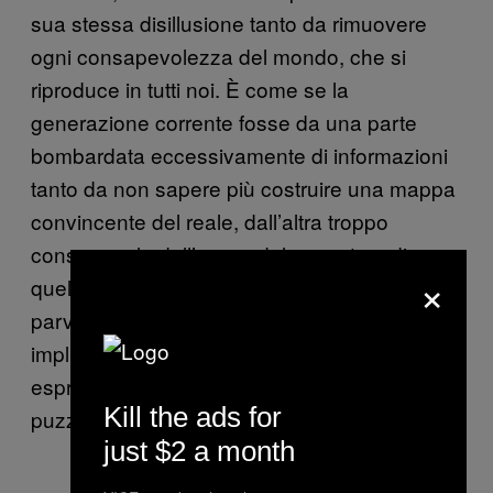
sua stessa disillusione tanto da rimuovere
ogni consapevolezza del mondo, che si
riproduce in tutti noi. È come se la
generazione corrente fosse da una parte
bombardata eccessivamente di informazioni
tanto da non sapere più costruire una mappa
convincente del reale, dall’altra troppo
consapevole dell’orrore del passato e di
×
quello del presente da farsi qualsiasi
parvenza di illusione utopica. Ma
implicitamente si lamenta, si lagna. L’impegno
espressivo è urgente ma non vitalistico, anzi
Kill the ads for
puzza di morto.
just $2 a month