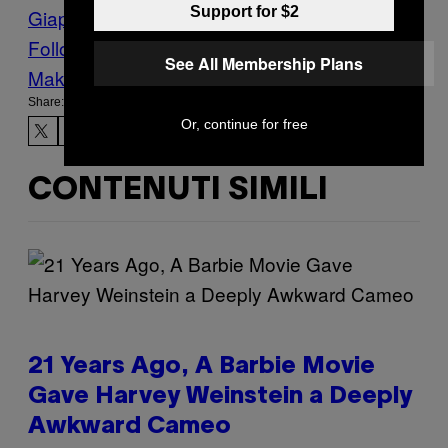
Support for $2
Giapponesi
Ricette Panini
Sandwich
Follow Us On Discover
See All Membership Plans
Make Us Preferred In Top Stories
Share:
Or, continue for free
CONTENUTI SIMILI
21 Years Ago, A Barbie Movie
Gave Harvey Weinstein a Deeply
Awkward Cameo