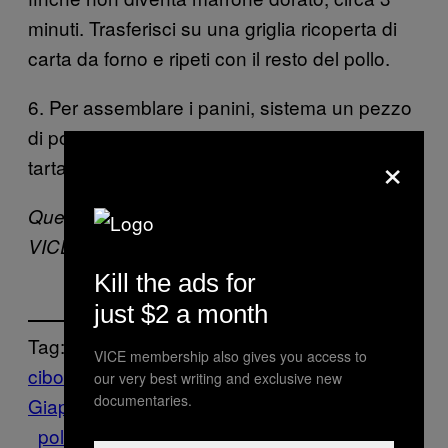
minuti. Trasferisci su una griglia ricoperta di
carta da forno e ripeti con il resto del pollo.
6. Per assemblare i panini, sistema un pezzo
di pollo in ogni pagnotta insieme alla salsa
×
tartara e alla lattuga.
Questa ricetta è originariamente apparsa su
VICE US.
Kill the ads for
just $2 a month
Tag:
VICE membership also gives you access to
cibo
Cucina
our very best writing and exclusive new
documentaries.
Giapponese
Munchies
Panini
Paniny
Pollo
pollo fritto
Ricette
Ricette