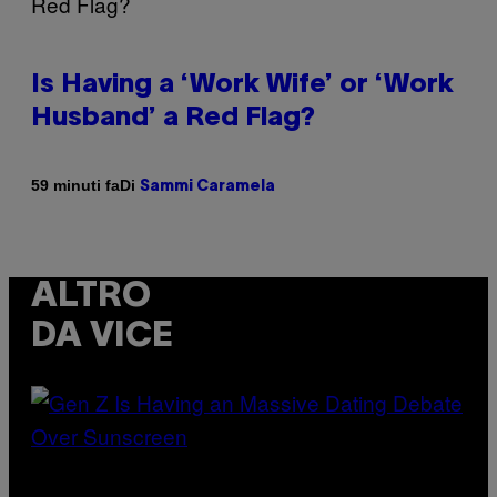
Is Having a ‘Work Wife’ or ‘Work
Husband’ a Red Flag?
Di
59 minuti fa
Sammi Caramela
ALTRO
DA VICE