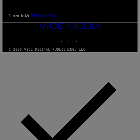
Di
1 ora fa
Ashley Fike
VICE
MEDIA
INSTAGRAM
TIKTOK
YOUTUBE
© 2026 VICE DIGITAL PUBLISHING, LLC