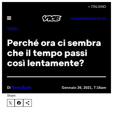
Vai
+ ITALIANO
al
Apri
contenuto
SUBSCRIBE
NEWSLETTER
il
menu
Salute
Perché ora ci sembra
che il tempo passi
così lentamente?
Di
Gennaio 26, 2021, 7:16am
Nana Baah
Share: