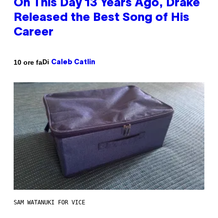
On This Day 13 Years Ago, Drake
Released the Best Song of His
Career
Di
10 ore fa
Caleb Catlin
SAM WATANUKI FOR VICE