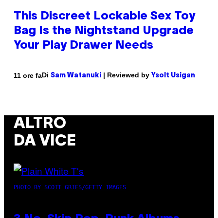
This Discreet Lockable Sex Toy
Bag Is the Nightstand Upgrade
Your Play Drawer Needs
Di
| Reviewed by
11 ore fa
Sam Watanuki
Ysolt Usigan
ALTRO
DA VICE
PHOTO BY SCOTT GRIES/GETTY IMAGES