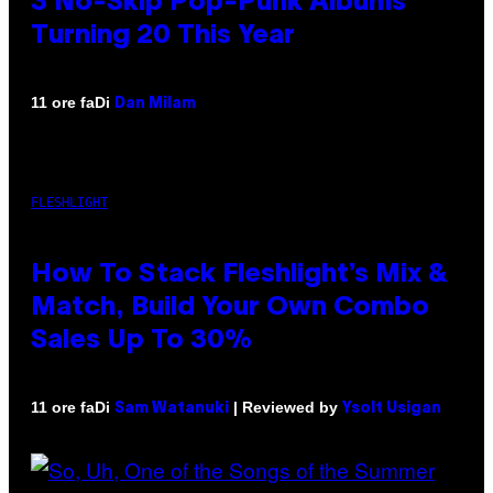
3 No-Skip Pop-Punk Albums
Turning 20 This Year
Di
11 ore fa
Dan Milam
FLESHLIGHT
How To Stack Fleshlight’s Mix &
Match, Build Your Own Combo
Sales Up To 30%
Di
| Reviewed by
11 ore fa
Sam Watanuki
Ysolt Usigan