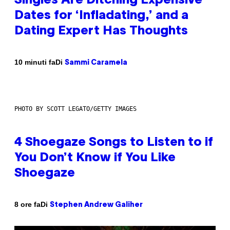
Singles Are Ditching Expensive
Dates for ‘Infladating,’ and a
Dating Expert Has Thoughts
Di
10 minuti fa
Sammi Caramela
PHOTO BY SCOTT LEGATO/GETTY IMAGES
4 Shoegaze Songs to Listen to if
You Don’t Know if You Like
Shoegaze
Di
8 ore fa
Stephen Andrew Galiher