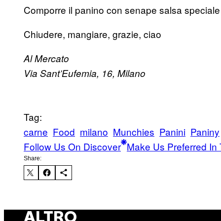
Comporre il panino con senape salsa speciale 
Chiudere, mangiare, grazie, ciao
Al Mercato
Via Sant’Eufemia, 16, Milano
Tag:
carne
Food
milano
Munchies
Panini
Paniny
Follow Us On Discover
Make Us Preferred In 
Share:
ALTRO