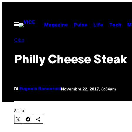
Vai
al
contenuto
Apri
Magazine
Pulse
Life
Tech
M
il
menu
Cibo
Philly Cheese Steak
Di
Novembre 22, 2017, 8:34am
Eugenio Roncoroni
Share: