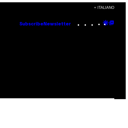
+ ITALIANO
Instagram
TikTok
YouTube
Google
Goog
Subscribe
Newsletter
Discove
Top
Posts