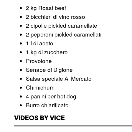
2 kg Roast beef
2 bicchieri di vino rosso
2 cipolle pickled caramellate
2 peperoni pickled caramellati
1 l di aceto
1 kg di zucchero
Provolone
Senape di Digione
Salsa speciale Al Mercato
Chimichurri
4 panini per hot dog
Burro chiarificato
VIDEOS BY VICE