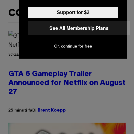
CONTENUTI SIMILI
Support for $2
See All Membership Plans
Or, continue for free
SCREENSHOT: ROCKSTAR GAMES, NETFLIX
GTA 6 Gameplay Trailer
Announced for Netflix on August
27
Di
25 minuti fa
Brent Koepp