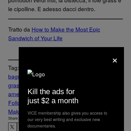
le cipolline. E adesso dacci dentro.
Tratto da
How to Make the Most Epic
Sandwich of Your Life
×
Tag:
baguette
bistecca
Cucina Americana
foie
gras
Food
Munchies
Panini
Kill the ads for
americani
Paniny
Ricette
Sandwich
just $2 a month
Follow Us On Discover
Make Us Preferred In Top Stories
VICE membership also gives you access to
our very best writing and exclusive new
Share:
documentaries.