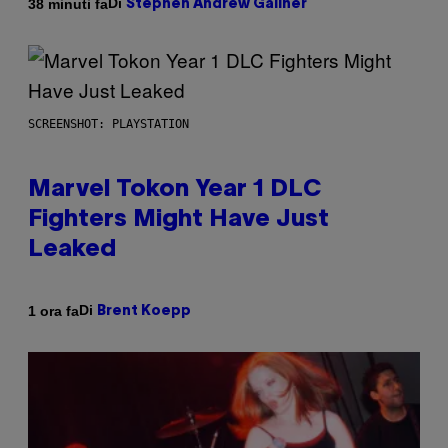
Di
38 minuti fa
Stephen Andrew Galiher
SCREENSHOT: PLAYSTATION
Marvel Tokon Year 1 DLC
Fighters Might Have Just
Leaked
Di
1 ora fa
Brent Koepp