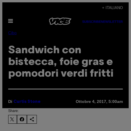
Vai
+ ITALIANO
al
Apri
contenuto
SUBSCRIBE
NEWSLETTER
il
menu
Cibo
Sandwich con
bistecca, foie gras e
pomodori verdi fritti
Di
Ottobre 4, 2017, 5:00am
Curtis Stone
Share: