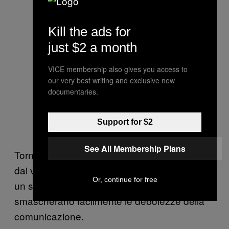
Kill the ads for
just $2 a month
VICE membership also gives you access to
our very best writing and exclusive new
documentaries.
Support for $2
See All Membership Plans
Tornando al possibile cambiamento portato
dai video-selfie di protesta, potremmo definirli
Or, continue for free
un sintomo del fatto che gli imprevisti
smascherano facilmente le debolezze della
comunicazione.