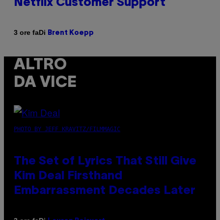
Netflix Customer Support
Di
3 ore fa
Brent Koepp
ALTRO
DA VICE
PHOTO BY JEFF KRAVITZ/FILMMAGIC
The Set of Lyrics That Still Give
Kim Deal Firsthand
Embarrassment Decades Later