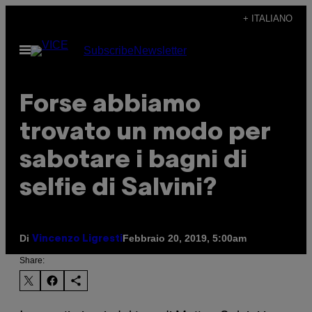
Vai
+ ITALIANO
al
Apri
Subscribe
Newsletter
contenuto
il
menu
Forse abbiamo
trovato un modo per
sabotare i bagni di
selfie di Salvini?
Di
Febbraio 20, 2019, 5:00am
Vincenzo Ligresti
Share: