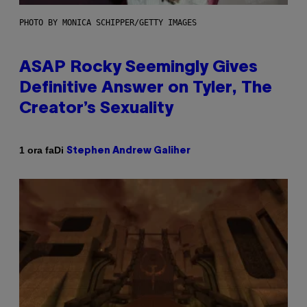
PHOTO BY MONICA SCHIPPER/GETTY IMAGES
ASAP Rocky Seemingly Gives
Definitive Answer on Tyler, The
Creator’s Sexuality
Di
1 ora fa
Stephen Andrew Galiher