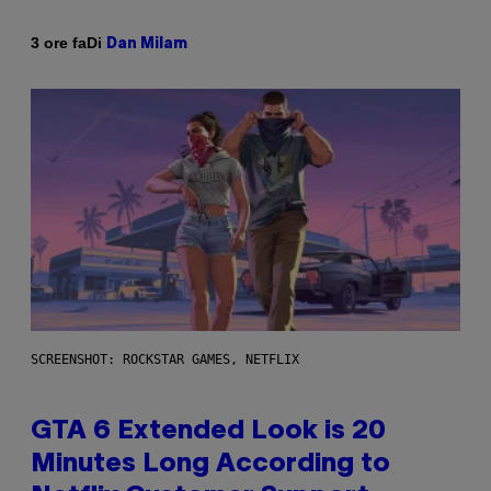
Di
3 ore fa
Dan Milam
SCREENSHOT: ROCKSTAR GAMES, NETFLIX
GTA 6 Extended Look is 20
Minutes Long According to