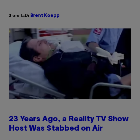
Di
3 ore fa
Brent Koepp
23 Years Ago, a Reality TV Show
Host Was Stabbed on Air