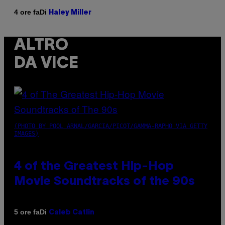
Di
4 ore fa
Haley Miller
ALTRO
DA VICE
(PHOTO BY POOL ARNAL/GARCIA/PICOT/GAMMA-RAPHO VIA GETTY
IMAGES)
4 of the Greatest Hip-Hop
Movie Soundtracks of the 90s
Di
5 ore fa
Caleb Catlin