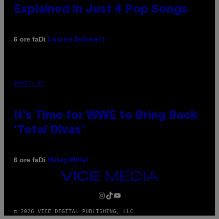
Explained in Just 4 Pop Songs
Di
6 ore fa
Lauren Boisvert
PHOTO: E!
It’s Time for WWE to Bring Back
‘Total Divas’
Di
6 ore fa
Haley Miller
VICE
MEDIA
INSTAGRAM
TIKTOK
YOUTUBE
© 2026 VICE DIGITAL PUBLISHING, LLC