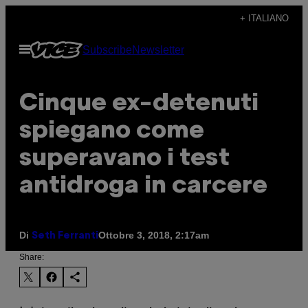
Vai
+ ITALIANO
al
Apri
Subscribe
Newsletter
contenuto
il
menu
Cinque ex-detenuti
spiegano come
superavano i test
antidroga in carcere
Di
Ottobre 3, 2018, 2:17am
Seth Ferranti
Share: