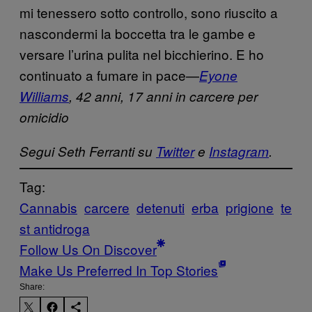
mi tenessero sotto controllo, sono riuscito a
nascondermi la boccetta tra le gambe e
versare l’urina pulita nel bicchierino. E ho
continuato a fumare in pace—
Eyone
Williams
,
42 anni, 17 anni in carcere per
omicidio
Segui Seth Ferranti su
Twitter
e
Instagram
.
Tag:
Cannabis
carcere
detenuti
erba
prigione
te
st antidroga
Follow Us On Discover
Make Us Preferred In Top Stories
Share: