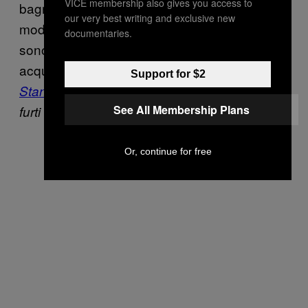
VICE membership also gives you access to
bagno ogni cinque minuti, ma era l’unico
our very best writing and exclusive new
modo per passare il test. Un paio di volte mi
documentaries.
sono beccato un’intossicazione da troppa
acqua, e non è stato bello—
Pavle
Support for $2
Stanimirovic
,
46 anni, 16 anni in carcere per
See All Membership Plans
furti
Or, continue for free