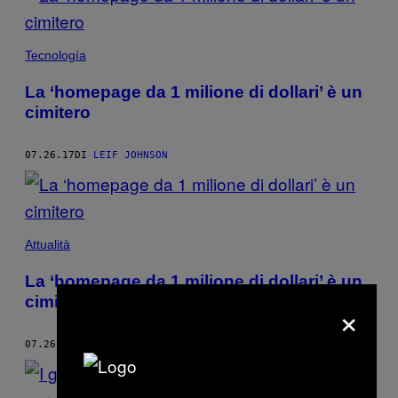
Tecnología
La ‘homepage da 1 milione di dollari’ è un
cimitero
07.26.17
DI
LEIF JOHNSON
Attualità
La ‘homepage da 1 milione di dollari’ è un
cimitero
×
07.26.17
DI
LEIF JOHNSON