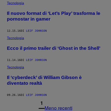
Tecnología
Il nuovo format di ‘Let’s Play’ trasforma le
pornostar in gamer
12.15.16
DI
LEIF JOHNSON
Tecnología
Ecco il primo trailer di ‘Ghost in the Shell’
11.14.16
DI
LEIF JOHNSON
Tecnología
Il ‘cyberdeck’ di William Gibson è
diventato realtà
09.26.16
DI
LEIF JOHNSON
1
Meno recenti