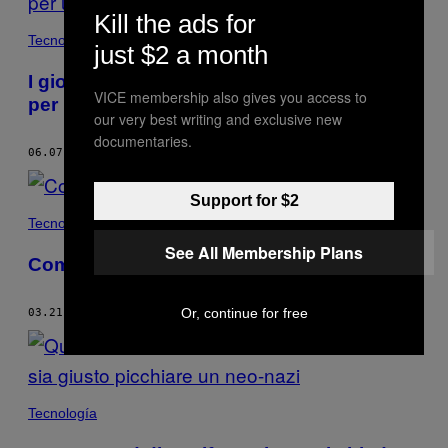
Kill the ads for
Tecnología
just $2 a month
I giocatori di ‘Runescape’ si sono incazzati
VICE membership also gives you access to
per un evento gay dentro il gioco
our very best writing and exclusive new
documentaries.
06.07.17
DI
LEIF JOHNSON
Support for $2
Tecnología
See All Membership Plans
Come hackerare la PS4 per vedere i porno
Or, continue for free
03.21.17
DI
LEIF JOHNSON
Tecnología