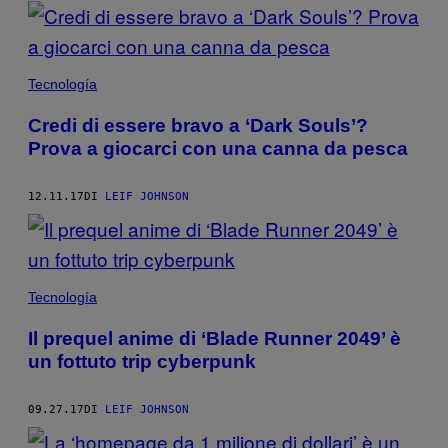
POSTS
BY
THIS
Tecnología
AUTHOR
Credi di essere bravo a ‘Dark Souls’?
Prova a giocarci con una canna da pesca
12.11.17
DI
LEIF JOHNSON
Tecnología
Il prequel anime di ‘Blade Runner 2049’ è
un fottuto trip cyberpunk
09.27.17
DI
LEIF JOHNSON