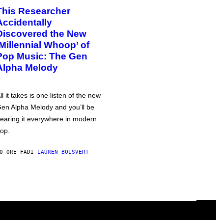
This Researcher
Accidentally
Discovered the New
‘Millennial Whoop’ of
Pop Music: The Gen
Alpha Melody
ll it takes is one listen of the new
en Alpha Melody and you’ll be
earing it everywhere in modern
op.
0 ORE FA
DI
LAUREN BOISVERT