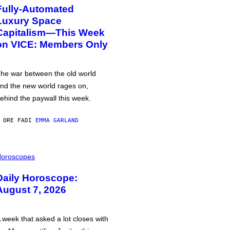
Fully-Automated
Luxury Space
Capitalism—This Week
on VICE: Members Only
he war between the old world
nd the new world rages on,
ehind the paywall this week.
 ORE FA
DI
EMMA GARLAND
oroscopes
Daily Horoscope:
August 7, 2026
 week that asked a lot closes with