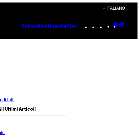
+ ITALIANO
Instagram
TikTok
YouTube
Google
Goog
Subscribe
Newsletter
Discove
Top
Posts
edi tutti
li Ultimi Articoli
ife