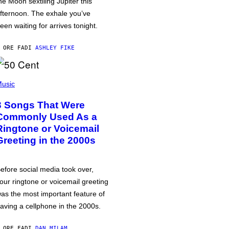
he Moon sextiling Jupiter this
fternoon. The exhale you’ve
een waiting for arrives tonight.
 ORE FA
DI
ASHLEY FIKE
usic
3 Songs That Were
Commonly Used As a
Ringtone or Voicemail
Greeting in the 2000s
efore social media took over,
our ringtone or voicemail greeting
as the most important feature of
aving a cellphone in the 2000s.
 ORE FA
DI
DAN MILAM