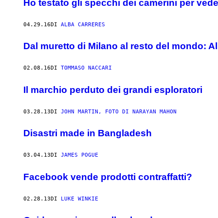
Ho testato gli specchi dei camerini per ve
04.29.16
DI
ALBA CARRERES
Dal muretto di Milano al resto del mondo: Al
02.08.16
DI
TOMMASO NACCARI
Il marchio perduto dei grandi esploratori
03.28.13
DI
JOHN MARTIN, FOTO DI NARAYAN MAHON
Disastri made in Bangladesh
03.04.13
DI
JAMES POGUE
Facebook vende prodotti contraffatti?
02.28.13
DI
LUKE WINKIE