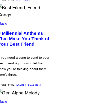
usic
3 Millennial Anthems
That Make You Think of
Your Best Friend
f you need a song to send to your
est friend right now to let them
now you’re thinking about them,
ere’s three.
 ORE FA
DI
LAUREN BOISVERT
usic