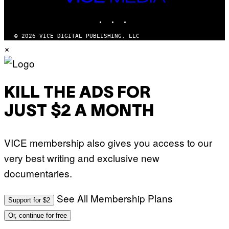
M
MEDIA
Y
INSTAGRAM
TIKTOK
YOUTUBE
T
H
A
© 2026 VICE DIGITAL PUBLISHING, LLC
N
×
T
H
O
S
E
I
KILL THE ADS FOR
N
Q
JUST $2 A MONTH
U
E
S
T
VICE membership also gives you access to our
I
O
very best writing and exclusive new
N
.
documentaries.
P
H
O
T
See All Membership Plans
Support for $2
O
:
Or, continue for free
M
A