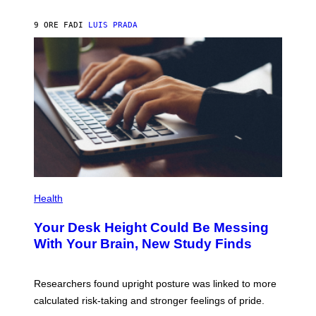
A
X
G
E
E
9 ORE FA
DI
LUIS PRADA
L
)
/
G
E
T
T
Y
I
M
A
G
E
S
P
H
Health
O
T
Your Desk Height Could Be Messing
O
:
With Your Brain, New Study Finds
B
A
T
U
Researchers found upright posture was linked to more
H
calculated risk-taking and stronger feelings of pride.
A
N