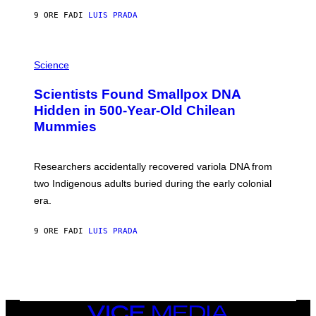
T
9 ORE FA
DI
LUIS PRADA
O
K
E
R
A
/
M
Science
G
U
E
C
Scientists Found Smallpox DNA
T
H
T
,
Hidden in 500-Year-Old Chilean
Y
M
I
Mummies
U
M
C
A
H
G
O
Researchers accidentally recovered variola DNA from
E
L
S
D
two Indigenous adults buried during the early colonial
E
era.
R
C
H
9 ORE FA
DI
LUIS PRADA
I
L
E
A
N
M
U
M
VICE