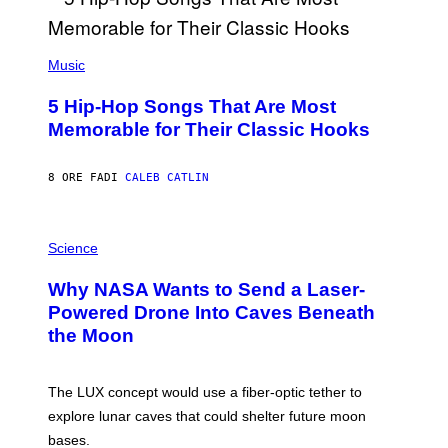
E
E
S
(
A
P
Music
H
O
5 Hip-Hop Songs That Are Most
T
O
Memorable for Their Classic Hooks
B
Y
S
8 ORE FA
DI
CALEB CATLIN
T
E
V
E
P
G
H
Science
R
O
A
T
Why NASA Wants to Send a Laser-
N
O
I
:
Powered Drone Into Caves Beneath
T
N
the Moon
Z
A
/
S
W
A
I
;
The LUX concept would use a fiber-optic tether to
R
D
E
R
explore lunar caves that could shelter future moon
I
P
M
bases.
I