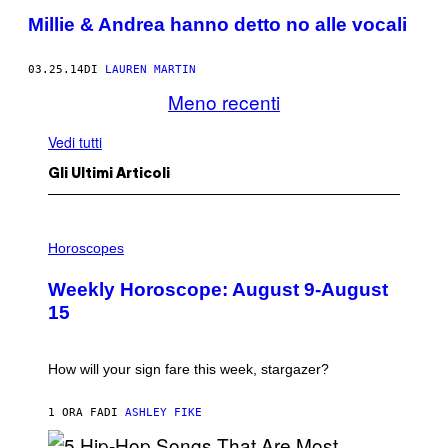
Millie & Andrea hanno detto no alle vocali
03.25.14
DI
LAUREN MARTIN
Meno recenti
Vedi tutti
Gli Ultimi Articoli
I
L
Horoscopes
L
U
Weekly Horoscope: August 9-August
S
T
15
R
A
T
I
How will your sign fare this week, stargazer?
O
N
B
1 ORA FA
DI
ASHLEY FIKE
Y
R