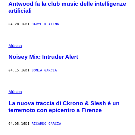
Antwood fa la club music delle intelligenze
artificiali
04.20.16
DI
DARYL KEATING
Música
Noisey Mix: Intruder Alert
04.15.16
DI
SONIA GARCIA
Música
La nuova traccia di Ckrono & Slesh è un
terremoto con epicentro a Firenze
04.05.16
DI
RICARDO GARCÍA