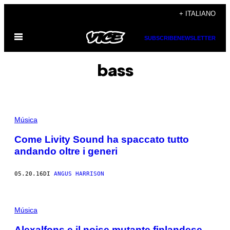
Vai
+ ITALIANO
al
Apri
contenuto
SUBSCRIBE
NEWSLETTER
il
menu
bass
Música
Come Livity Sound ha spaccato tutto
andando oltre i generi
05.20.16
DI
ANGUS HARRISON
Música
Alexalfons e il noise mutante finlandese