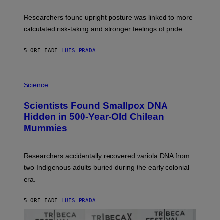
A
E
T
S
U
Researchers found upright posture was linked to more
H
calculated risk-taking and stronger feelings of pride.
A
N
T
5 ORE FA
DI
LUIS PRADA
O
K
E
R
A
/
M
Science
G
U
E
C
Scientists Found Smallpox DNA
T
H
T
,
Hidden in 500-Year-Old Chilean
Y
M
I
Mummies
U
M
C
A
H
G
O
Researchers accidentally recovered variola DNA from
E
L
S
D
two Indigenous adults buried during the early colonial
E
era.
R
C
H
5 ORE FA
DI
LUIS PRADA
I
L
E