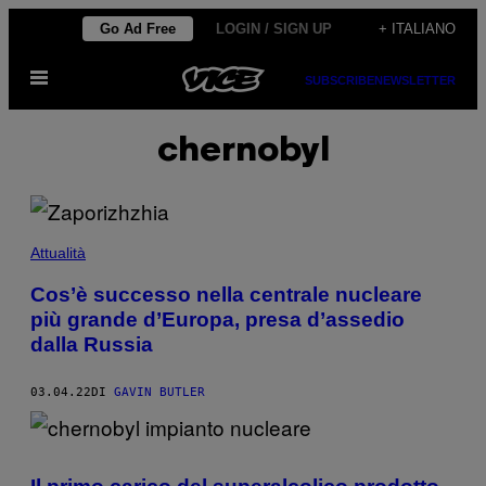
Vai
Go Ad Free
LOGIN / SIGN UP
+ ITALIANO
al
Apri
contenuto
SUBSCRIBE
NEWSLETTER
il
menu
chernobyl
Attualità
Cos’è successo nella centrale nucleare
più grande d’Europa, presa d’assedio
dalla Russia
03.04.22
DI
GAVIN BUTLER