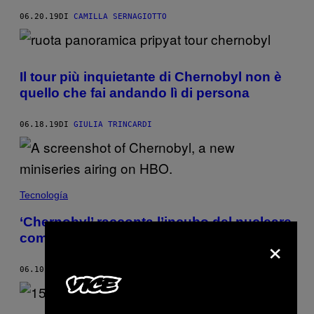
06.20.19
DI
CAMILLA SERNAGIOTTO
Il tour più inquietante di Chernobyl non è
quello che fai andando lì di persona
06.18.19
DI
GIULIA TRINCARDI
Tecnología
‘Chernobyl’ racconta l’incubo del nucleare
×
come niente prima di oggi
06.10.19
DI
MATTHEW GAULT