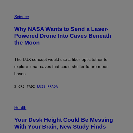
E
V
E
P
G
H
Science
R
O
A
T
Why NASA Wants to Send a Laser-
N
O
I
:
Powered Drone Into Caves Beneath
T
N
the Moon
Z
A
/
S
W
A
I
;
The LUX concept would use a fiber-optic tether to
R
D
E
R
explore lunar caves that could shelter future moon
I
P
M
bases.
I
A
X
G
E
E
5 ORE FA
DI
LUIS PRADA
L
)
/
G
E
P
T
H
Health
T
O
Y
T
I
Your Desk Height Could Be Messing
O
M
:
With Your Brain, New Study Finds
A
B
G