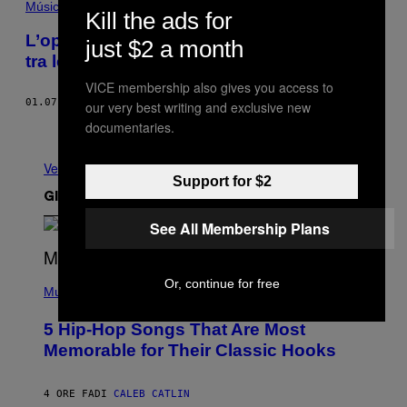
Música
Kill the ads for
L’opzione nucleare: sono stato a un rave
just $2 a month
tra le rovine di Chernobyl
VICE membership also gives you access to
01.07.19
DI
TOM SEYMOUR
our very best writing and exclusive new
documentaries.
Meno recenti
Vedi tutti
Support for $2
Gli Ultimi Articoli
See All Membership Plans
(
Or, continue for free
P
Music
H
O
5 Hip-Hop Songs That Are Most
T
O
Memorable for Their Classic Hooks
B
Y
S
4 ORE FA
DI
CALEB CATLIN
T