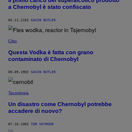
Il primo carico del superalcolico prodotto
a Chernobyl è stato confiscato
05.11.21
DI
GAVIN BUTLER
Cibo
Questa Vodka è fatta con grano
contaminato di Chernobyl
08.09.19
DI
GAVIN BUTLER
Tecnología
Un disastro come Chernobyl potrebbe
accadere di nuovo?
07.10.19
DI
TOM SEYMOUR